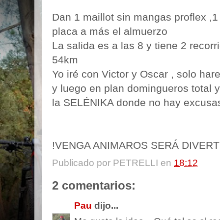
Dan 1
maillot
sin mangas
proflex
,1 
placa a más el almuerzo
La salida es a las 8 y tiene 2 recor
54km
Yo iré con
Victor
y
Oscar
, solo har
y luego en plan domingueros total 
la
SELÉNIKA
donde no hay excusas 
!VENGA ANIMAROS SERÁ DIVERTIDO!
Publicado por
PETRELLI
en
18:12
2 comentarios:
Pau
dijo...