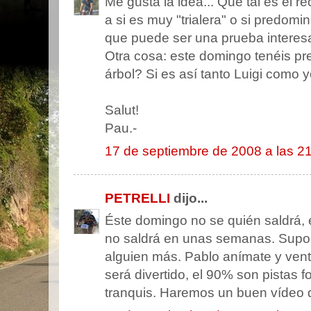
Me gusta la idea... Qué tal es el r
a si es muy "trialera" o si predomi
que puede ser una prueba interes
Otra cosa: este domingo tenéis prev
árbol? Si es así tanto Luigi como
Salut!
Pau.-
17 de septiembre de 2008 a las 2
PETRELLI
dijo...
Éste domingo no se quién saldrá, e
no saldrá en unas semanas. Supo
alguien más. Pablo anímate y vent
será divertido, el 90% son pistas f
tranquis. Haremos un buen vídeo 