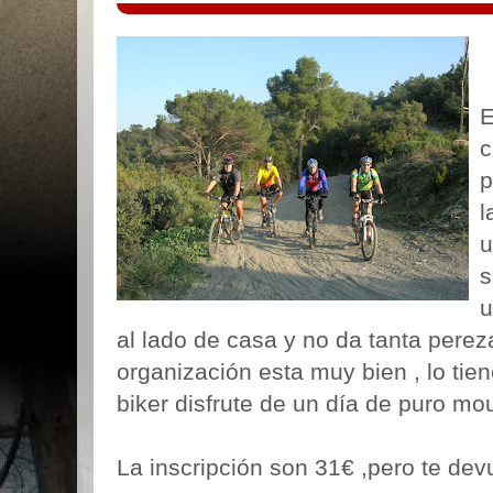
E
c
p
l
u
s
u
al lado de casa y no da tanta pere
organización esta muy bien , lo tie
biker
disfrute de un día de puro
mou
La inscripción son 31€ ,pero te devu