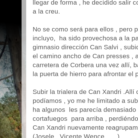
llegar de forma , he decidido salir c
a la creu.
No se como será para ellos , pero p
incluyo, ha sido provechosa a la p
gimnasio dirección Can Salvi , subi
el camino ancho de Can presses , al
carretera de Corbera una vez allí, b
la puerta de hierro para afrontar el
Subir la trialera de Can Xandri .Al
podíamos , yo me he limitado a subi
ha algunos les parecía demasiado f
cortafuegos para arriba , perdiénd
Can Xandri nuevamente reagrupamie
(Josele , Vicente,Wence ......)