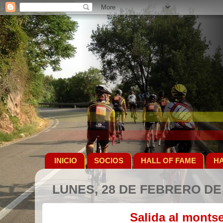
INICIO
SOCIOS
HALL OF FAME
HA
LUNES, 28 DE FEBRERO DE
Salida al monts