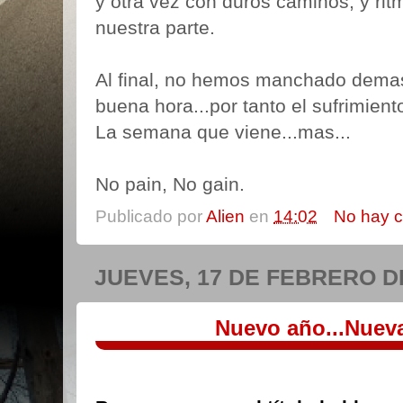
y otra vez con duros caminos, y rit
nuestra parte.
Al final, no hemos manchado demas
buena hora...por tanto el sufrimient
La semana que viene...mas...
No pain, No gain.
Publicado por
Alien
en
14:02
No hay 
JUEVES, 17 DE FEBRERO D
Nuevo año...Nueva