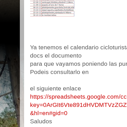
Ya tenemos el calendario cicloturis
docs el documento
para que vayamos poniendo las pun
Podeis consultarlo en
el siguiente enlace
https://spreadsheets.google.com/c
key=0ArGIt6Vte891dHVDMTVzZ
&hl=en#gid=0
Saludos