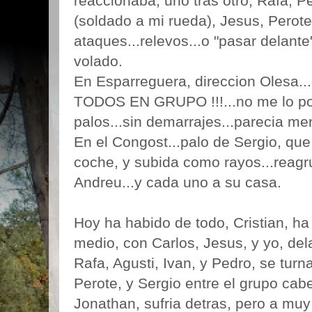
reaccionaba, uno tras otro, Rafa, Pe
(soldado a mi rueda), Jesus, Perote
ataques...relevos...o "pasar delant
volado.
En Esparreguera, direccion Olesa...d
TODOS EN GRUPO !!!...no me lo podi
palos...sin demarrajes...parecia men
En el Congost...palo de Sergio, que
coche, y subida como rayos...reagr
Andreu...y cada uno a su casa.
Hoy ha habido de todo, Cristian, h
medio, con Carlos, Jesus, y yo, de
Rafa, Agusti, Ivan, y Pedro, se tur
Perote, y Sergio entre el grupo cabe
Jonathan, sufria detras, pero a muy