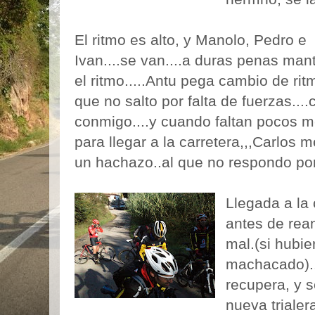
El ritmo es alto, y Manolo, Pedro e
Ivan....se van....a duras penas ma
el ritmo.....Antu pega cambio de ritm
que no salto por falta de fuerzas....
conmigo....y cuando faltan pocos m
para llegar a la carretera,,,Carlos 
un hachazo..al que no respondo por i
Llegada a la 
antes de rean
mal.(si hubie
machacado)..
recupera, y 
nueva trialer