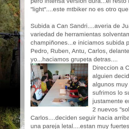
pero intensa version dura...el rest
"light"....este mtbiker no es otro que
Subida a Can Sandri....averia de J
variedad de herramientas solventam
champiñones...e iniciamos subida por
Pedro, Ruben, Antu, Carlos, delante
yo...haciamos grupeta detras....
Direccion a C
alguien decid
algunos muy t
sufrimos lo s
justamente e
2 nuevos "sob
Carlos....deciden seguir hacia arrib
una pareja letal....estan muy fuertes