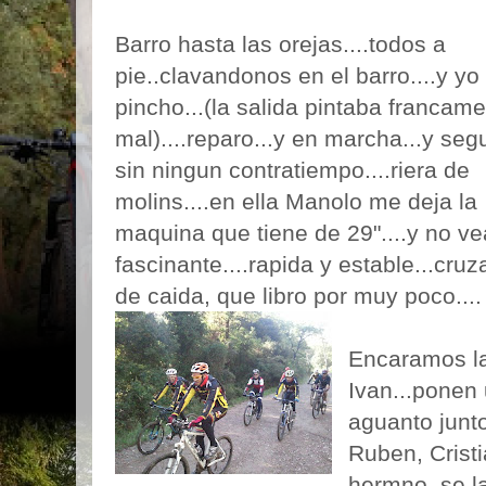
Barro hasta las orejas....todos a
pie..clavandonos en el barro....y yo
pincho...(la salida pintaba francam
mal)....reparo...y en marcha...y se
sin ningun contratiempo....riera de
molins....en ella Manolo me deja la
maquina que tiene de 29"....y no v
fascinante....rapida y estable...cru
de caida, que libro por muy poco....
Encaramos la 
Ivan...ponen
aguanto junto
Ruben, Cristi
hermno, se l