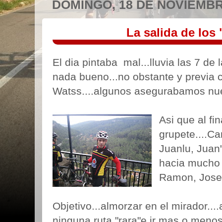
DOMINGO, 18 DE NOVIEMBR
La salida de lo
El dia pintaba mal...lluvia las 7 d
nada bueno...no obstante y previa 
Watss....algunos asegurabamos nue
Asi que al fi
grupete....Ca
Juanlu, Juan
hacia mucho 
Ramon, Jose"
Objetivo...almorzar en el mirador..
ninguna ruta "rara"e ir mas o meno