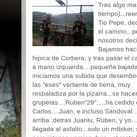
Tras algo ma
tiempo)...re
Tio Pepe, d
el camino...po
nosotros deci
Bajamos haci
hipica de Corbera, y tras pasar el 
a mano izquierda....pequeña bajad
iniciamos una subida que desembo
las "eses" vertiente de tierra, muy
resbaladiza por la pizarra...se hace
grupetas....Ruben"29".....ha cedido
Carlos....Juan, e incluso Sandoval.
arriba..detras Juanlu, Ruben, y yo.
llegada al asfalto...solo un mtbiker,