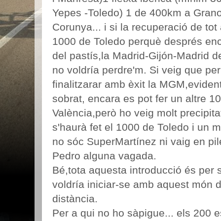
Yepes -Toledo) 1 de 400km a Grano
Corunya... i si la recuperació de tot 
1000 de Toledo perquè després enca
del pastís,la Madrid-Gijón-Madrid 
no voldría perdre'm. Si veig que per
finalitzarar amb èxit la MGM,evidentm
sobrat, encara es pot fer un altre 
València,però ho veig molt precipit
s'haurà fet el 1000 de Toledo i un 
no sóc SuperMartínez ni vaig en pil
Pedro alguna vagada.
Bé,tota aquesta introducció és per 
voldría iniciar-se amb aquest món de 
distància.
Per a qui no ho sàpigue... els 200 e