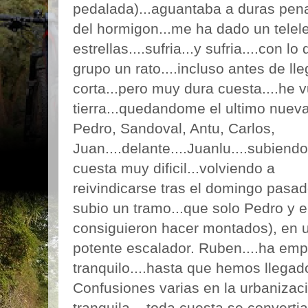
pedalada)...aguantaba a duras pen
del hormigon...me ha dado un telele.
estrellas....sufria...y sufria....con 
grupo un rato....incluso antes de lle
corta...pero muy dura cuesta....he v
tierra...quedandome el ultimo nueva
Pedro, Sandoval, Antu, Carlos,
Juan....delante....Juanlu....subiend
cuesta muy dificil...volviendo a
reivindicarse tras el domingo pasa
subio un tramo...que solo Pedro y e
consiguieron hacer montados), en 
potente escalador. Ruben....ha em
tranquilo....hasta que hemos llegado 
Confusiones varias en la urbanizacio
tranquila....toda cuesta se convertia