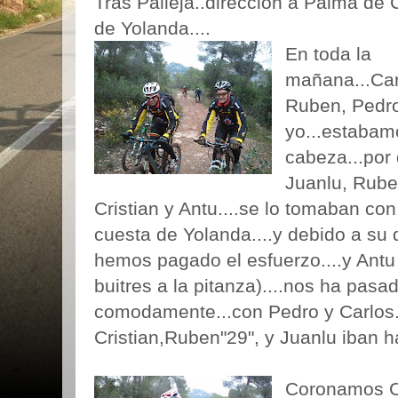
Tras Palleja..direccion a Palma de 
de Yolanda....
En toda la
mañana...Car
Ruben, Pedr
yo...estabam
cabeza...por 
Juanlu, Rube
Cristian y Antu....se lo tomaban co
cuesta de Yolanda....y debido a su d
hemos pagado el esfuerzo....y Antu
buitres a la pitanza)....nos ha pasad
comodamente...con Pedro y Carlos...
Cristian,Ruben"29", y Juanlu iban h
Coronamos 