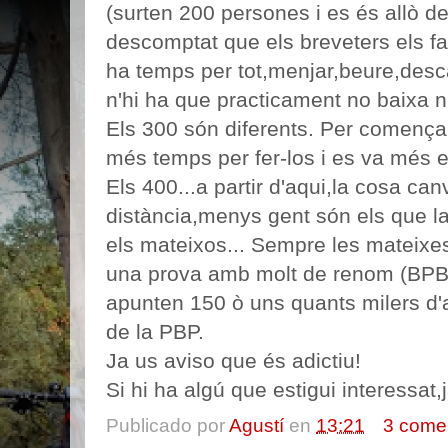
(surten 200 persones i es és allò de
descomptat que els breveters els fa
ha temps per tot,menjar,beure,desc
n'hi ha que practicament no baixa ni
Els 300 són diferents. Per començar,
més temps per fer-los i es va més e
Els 400...a partir d'aqui,la cosa ca
distància,menys gent són els que l
els mateixos... Sempre les mateixes
una prova amb molt de renom (BP
apunten 150 ò uns quants milers d'
de la PBP.
Ja us aviso que és adictiu!
Si hi ha algú que estigui interessat
Publicado por
Agustí
en
13:21
3 come