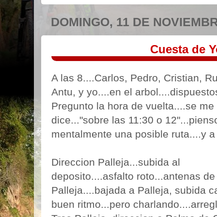
DOMINGO, 11 DE NOVIEMBR
Cuesta de Y
A las 8....Carlos, Pedro, Cristian, 
Antu, y yo....en el arbol....dispues
Pregunto la hora de vuelta....se me
dice..."sobre las 11:30 o 12"...piens
mentalmente una posible ruta....y a e
Direccion Palleja...subida al
deposito....asfalto roto...antenas de
Palleja....bajada a Palleja, subida c
buen ritmo...pero charlando....arreg