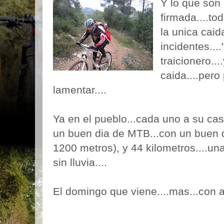
Y lo que son 
firmada....to
la unica caida
incidentes....
traicionero..
caida....pero
lamentar....
Ya en el pueblo...cada uno a su cas
un buen dia de MTB...con un buen 
1200 metros), y 44 kilometros....un
sin lluvia....
El domingo que viene....mas...con 