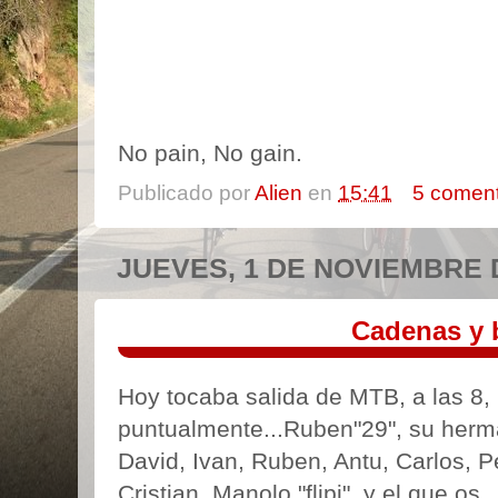
No pain, No gain.
Publicado por
Alien
en
15:41
5 coment
JUEVES, 1 DE NOVIEMBRE 
Cadenas y b
Hoy tocaba salida de MTB, a las 8,
puntualmente...Ruben"29", su herm
David, Ivan, Ruben, Antu, Carlos, P
Cristian, Manolo "flipi", y el que os