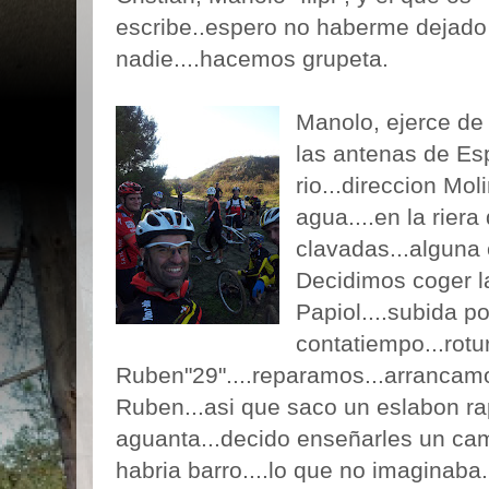
escribe..espero no haberme dejado
nadie....hacemos grupeta.
Manolo, ejerce de
las antenas de Es
rio...direccion Mol
agua....en la riera 
clavadas...alguna 
Decidimos coger l
Papiol....subida po
contatiempo...rot
Ruben"29"....reparamos...arrancamo
Ruben...asi que saco un eslabon rap
aguanta...decido enseñarles un ca
habria barro....lo que no imaginaba.