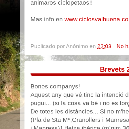
animaros ciclopetaos!!
Mas info en
www.ciclosvalbuena.c
Publicado por
Anónimo
en
22:03
No h
Brevets 
Bones companys!
Aquest any que vé,tinc la intenció d
pugui... (si la cosa va bé i no es tor
De totes les distàncies... Si no m'
(Pla de Sta Mº,Granollers i Manresa
i Manresa)1 fletxa ibèrica (mínim 