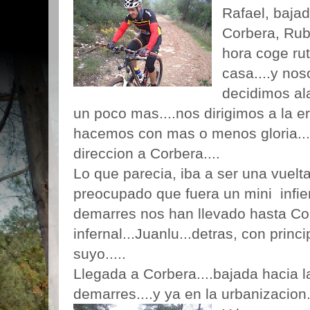
Rafael, baja
Corbera, Rub
hora coge ru
casa....y nos
decidimos al
un poco mas....nos dirigimos a la e
hacemos con mas o menos gloria...c
direccion a Corbera....
Lo que parecia, iba a ser una vuelt
preocupado que fuera un mini infie
demarres nos han llevado hasta Co
infernal...Juanlu...detras, con princ
suyo.....
Llegada a Corbera....bajada hacia l
demarres....y ya en la urbanizacion..