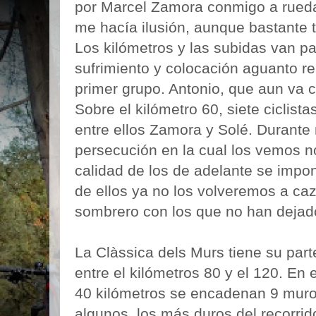
por Marcel Zamora conmigo a rueda 
me hacía ilusión, aunque bastante te
Los kilómetros y las subidas van p
sufrimiento y colocación aguanto r
primer grupo. Antonio, que aun va 
Sobre el kilómetro 60, siete ciclist
entre ellos Zamora y Solé. Durant
persecución en la cual los vemos no 
calidad de los de adelante se impo
de ellos ya no los volveremos a caz
sombrero con los que no han dejado
La Clàssica dels Murs tiene su part
entre el kilómetros 80 y el 120. En 
40 kilómetros se encadenan 9 muro
algunos, los más duros del recorrid