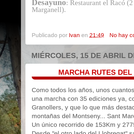
Desayuno
: Restaurant el Racó (2
Marganell).
Publicado por
Ivan
en
21:49
No hay c
MIÉRCOLES, 15 DE ABRIL D
MARCHA RUTES DEL
Como todos los años, unos cuantos 
una marcha con 35 ediciones ya, co
Granollers, y que lo que más desta
montañas del Montseny... Sant Març
Un único recorrido de 153Km y 2775
Desde "el otro lado del Llobregat" s