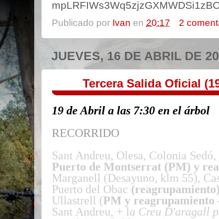
mpLRFIWs3Wq5zjzGXMWDSi1zBOB
Publicado por
Ivan
en
20:17
2 coment
JUEVES, 16 DE ABRIL DE 2
Tercera Salida Oficial (19
19 de Abril a las 7:30 en el árbol
RECORRIDO
Sant Andreu, Olesa, Colonia Sedó, 
Puerto
de Montserrat (PM) y re
Marganell (Desayuno, klm 55), Caste
Puerto del Obac
(reagrupamiento
Ullastrell (
PM y reagrupamiento 
Sant Andreu, + l
a Creu D'aragall p