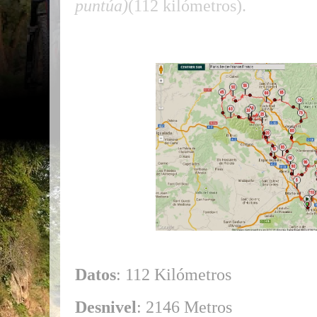
puntúa)
(112 kilómetros).
Datos
: 112 Kilómetros
Desnivel
: 2146 Metros