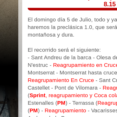
8.15
El domingo día 5 de Julio, todo y y
haremos la preclásica 1.0, que será
montañosa y dura.
El recorrido será el siguiente:
- Sant Andreu de la barca - Olesa 
N'estruc -
Reagrupamiento en Cruc
Montserrat - Montserrat hasta cruce 
Reagrupamiento En Cruce
- Sant C
Castellet - Pont de Vilomara -
Reag
(
Sprint
, reagrupamiento y Coca col
Estenalles (
PM
) - Terrassa (
Reagru
(
PM
) -
Reagrupamiento
- Vacarisse