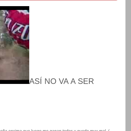
ASÍ NO VA A SER
 peña encima que luego me ganan todos y quedo muy mal, (