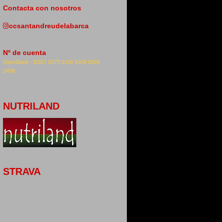
Contacta con nosotros
ccsantandreudelabarca
Nº de cuenta
OpenBank -
ES57 0073 0100 5405 0564
3458
NUTRILAND
STRAVA