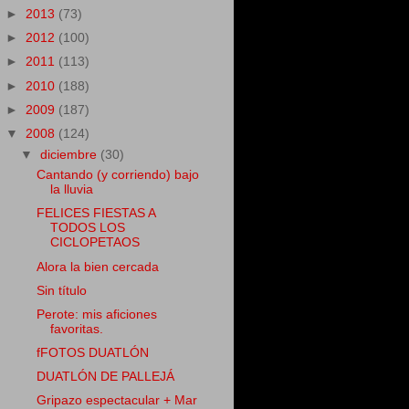
►
2013
(73)
►
2012
(100)
►
2011
(113)
►
2010
(188)
►
2009
(187)
▼
2008
(124)
▼
diciembre
(30)
Cantando (y corriendo) bajo
la lluvia
FELICES FIESTAS A
TODOS LOS
CICLOPETAOS
Alora la bien cercada
Sin título
Perote: mis aficiones
favoritas.
fFOTOS DUATLÓN
DUATLÓN DE PALLEJÁ
Gripazo espectacular + Mar