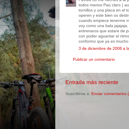
todos menos Paú claro ) au
tornillos y una placa en el
operen y este bien os dest
cuando empiece tenerme mie
voy como una bala jajajaja
entrenaros que estare de pa
con poder aguantar el ritmo 
conformo que ya es mucho 
3 de diciembre de 2008 a l
Publicar un comentario
Entrada más reciente
Suscribirse a:
Enviar comentarios 