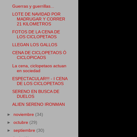
Guerras y guerrillas...
LOTE DE NAVIDAD POR
MADRUGAR Y CORRER
21 KILOMETROS
FOTOS DE LA CENA DE
LOS CICLOPETAOS
LLEGAN LOS GALLOS
CENA DE CICLOPETAOS Ó
CICLOPICAOS
La cena, ciclopetaos actuan
en sociedad
ESPECTACULAR!!! - I CENA
DE LOS CICLOPETAOS
SERENO EN BUSCA DE
DUELOS
ALIEN SERENO IRONMAN
►
noviembre
(34)
►
octubre
(29)
►
septiembre
(30)