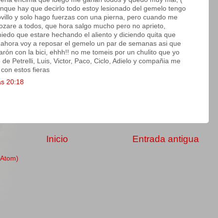
nque hay que decirlo todo estoy lesionado del gemelo tengo
 tovillo y solo hago fuerzas con una pierna, pero cuando me
rozare a todos, que hora salgo mucho pero no aprieto,
do que estare hechando el aliento y diciendo quita que
, ahora voy a reposar el gemelo un par de semanas asi que
rón con la bici, ehhh!! no me tomeis por un chulito que yo
de Petrelli, Luis, Victor, Paco, Ciclo, Adielo y compañia me
con estos fieras
as 20:18
Inicio
Entrada antigua
(Atom)