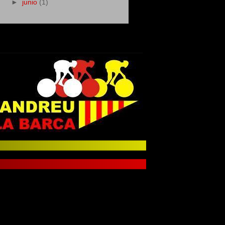
►
junio
(1)