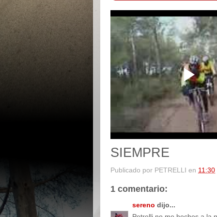
SIEMPRE
Publicado por
PETRELLI
en
11:30
1 comentario:
sereno
dijo...
Petrelli no me heches a la