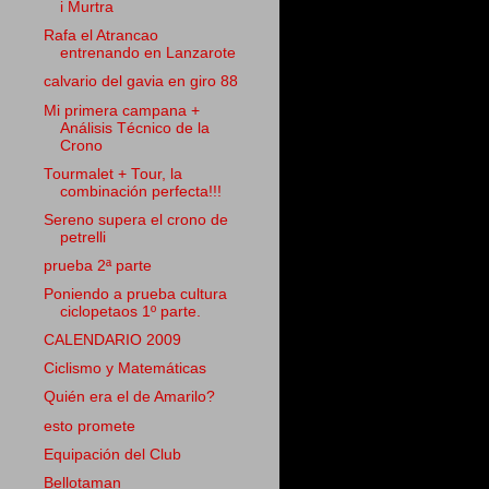
i Murtra
Rafa el Atrancao
entrenando en Lanzarote
calvario del gavia en giro 88
Mi primera campana +
Análisis Técnico de la
Crono
Tourmalet + Tour, la
combinación perfecta!!!
Sereno supera el crono de
petrelli
prueba 2ª parte
Poniendo a prueba cultura
ciclopetaos 1º parte.
CALENDARIO 2009
Ciclismo y Matemáticas
Quién era el de Amarilo?
esto promete
Equipación del Club
Bellotaman