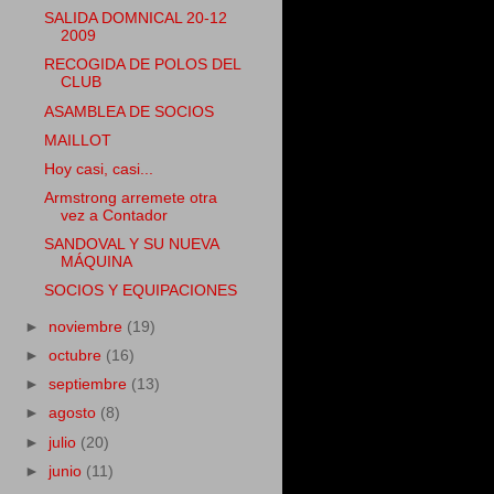
SALIDA DOMNICAL 20-12
2009
RECOGIDA DE POLOS DEL
CLUB
ASAMBLEA DE SOCIOS
MAILLOT
Hoy casi, casi...
Armstrong arremete otra
vez a Contador
SANDOVAL Y SU NUEVA
MÁQUINA
SOCIOS Y EQUIPACIONES
►
noviembre
(19)
►
octubre
(16)
►
septiembre
(13)
►
agosto
(8)
►
julio
(20)
►
junio
(11)