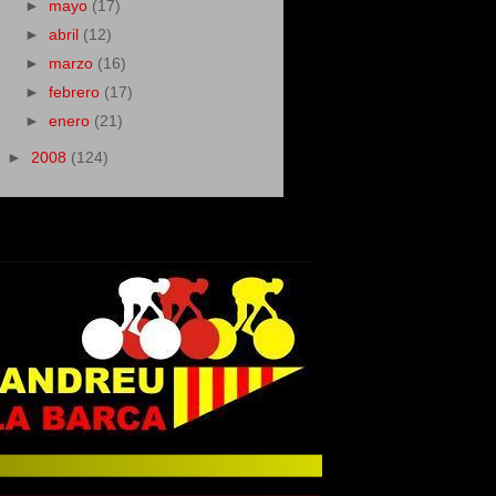
►
mayo
(17)
►
abril
(12)
►
marzo
(16)
►
febrero
(17)
►
enero
(21)
►
2008
(124)