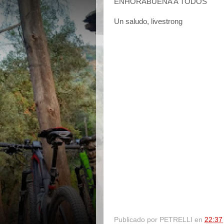
ENHORABUENA A TODOS
Un saludo, livestrong
Publicado por
PETRELLI
en
22:37