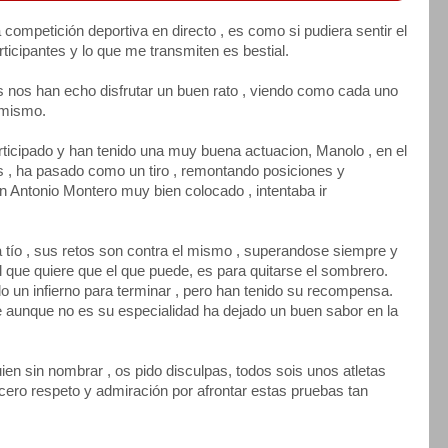
competición deportiva en directo , es como si pudiera sentir el
rticipantes y lo que me transmiten es bestial.
s nos han echo disfrutar un buen rato , viendo como cada uno
 mismo.
rticipado y han tenido una muy buena actuacion, Manolo , en el
s , ha pasado como un tiro , remontando posiciones y
én Antonio Montero muy bien colocado , intentaba ir
 tío , sus retos son contra el mismo , superandose siempre y
ue quiere que el que puede, es para quitarse el sombrero.
do un infierno para terminar , pero han tenido su recompensa.
 aunque no es su especialidad ha dejado un buen sabor en la
ien sin nombrar , os pido disculpas, todos sois unos atletas
cero respeto y admiración por afrontar estas pruebas tan