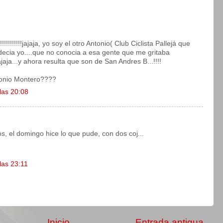
!!!!!!!!jajaja, yo soy el otro Antonio( Club Ciclista Pallejá que
e decia yo....que no conocia a esa gente que me gritaba
jaja...y ahora resulta que son de San Andres B...!!!!
tonio Montero????
las 20:08
s, el domingo hice lo que pude, con dos coj...
las 23:11
Inicio
Entrada antigua