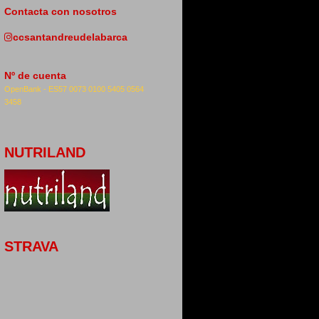
Contacta con nosotros
ccsantandreudelabarca
Nº de cuenta
OpenBank -
ES57 0073 0100 5405 0564
3458
NUTRILAND
STRAVA