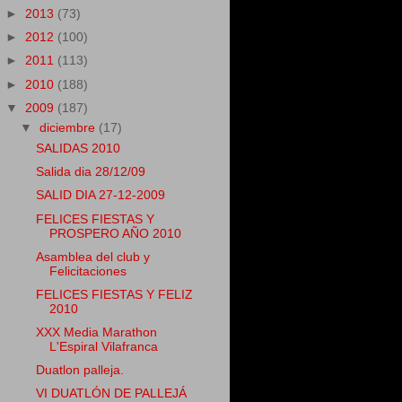
►
2013
(73)
►
2012
(100)
►
2011
(113)
►
2010
(188)
▼
2009
(187)
▼
diciembre
(17)
SALIDAS 2010
Salida dia 28/12/09
SALID DIA 27-12-2009
FELICES FIESTAS Y
PROSPERO AÑO 2010
Asamblea del club y
Felicitaciones
FELICES FIESTAS Y FELIZ
2010
XXX Media Marathon
L'Espiral Vilafranca
Duatlon palleja.
VI DUATLÓN DE PALLEJÁ