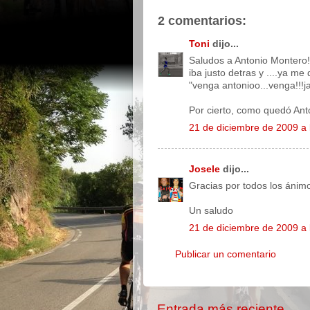
2 comentarios:
Toni
dijo...
Saludos a Antonio Montero!!!!
iba justo detras y ....ya m
"venga antonioo...venga!!!ja
Por cierto, como quedó An
21 de diciembre de 2009 a 
Josele
dijo...
Gracias por todos los ánimo
Un saludo
21 de diciembre de 2009 a 
Publicar un comentario
Entrada más reciente