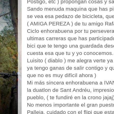
Postigo, etc ) propongan cosas y sa
Sando menuda maquina que has pil
se vea esa pedazo de bicicleta, qu
( AMIGA PEREZA ) de tu amigo Raf
Ciclo enhorabuena por tu persevera
ultimas carreras que has participado
bici que te tengo una guardada des
cuesta esa que tu y yo conocemos.
Luisito ( diablo ) me alegra verte y
ya tengo ganas de salir contigo y q
que no es muy difícil ahora )
Mi más sincera enhorabuena a IVA
la duatlon de Sant Andréu, impres
pueblo, ( te fundiré en la crono jajaj
No menos importante el gran puesto
Palleja, cuidado con el flipi que es