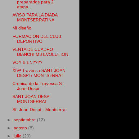
preparados para 2
etapa...
AVISO PARA LA DIADA
MONTSERRATINA
Mi diseño
FORMACIÓN DEL CLUB
DEPORTIVO
VENTA DE CUADRO
BIANCHI M3 EVOLUTION
VOY BIEN????
XIVª Travessa SANT JOAN
DESPI / MONTSERRAT
Cronica de la Travessa ST.
Joan Despi
SANT JOAN DESPÍ
MONTSERRAT
St. Joan Despí - Montserrat
►
septiembre
(13)
►
agosto
(8)
►
julio
(20)