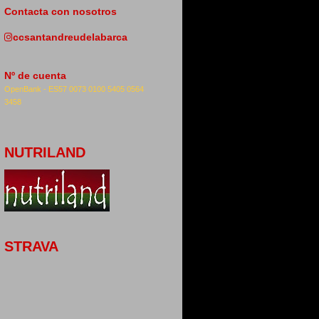
Contacta con nosotros
ccsantandreudelabarca
Nº de cuenta
OpenBank -
ES57 0073 0100 5405 0564
3458
NUTRILAND
STRAVA