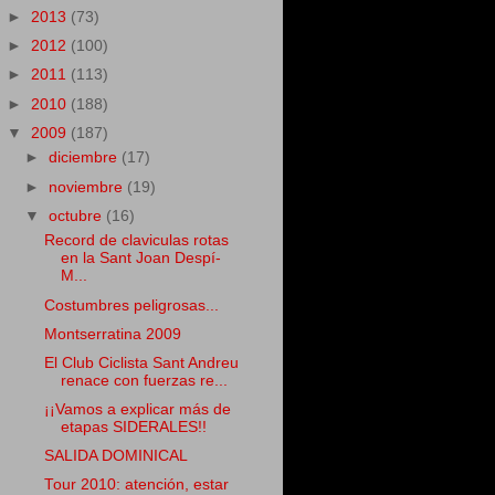
►
2013
(73)
►
2012
(100)
►
2011
(113)
►
2010
(188)
▼
2009
(187)
►
diciembre
(17)
►
noviembre
(19)
▼
octubre
(16)
Record de claviculas rotas
en la Sant Joan Despí-
M...
Costumbres peligrosas...
Montserratina 2009
El Club Ciclista Sant Andreu
renace con fuerzas re...
¡¡Vamos a explicar más de
etapas SIDERALES!!
SALIDA DOMINICAL
Tour 2010: atención, estar