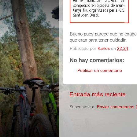
Bueno pues parece que no exagera
que eran para tener cuidadin.
Publicado por
Karlos
en
22:24
No hay comentarios:
Publicar un comentario
Entrada más reciente
Suscribirse a:
Enviar comentarios 