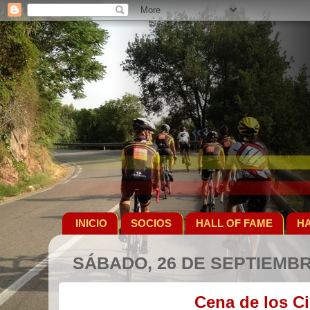
INICIO
SOCIOS
HALL OF FAME
HA
SÁBADO, 26 DE SEPTIEMBR
Cena de los C