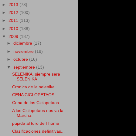
►
2013
(73)
►
2012
(100)
►
2011
(113)
►
2010
(188)
▼
2009
(187)
►
diciembre
(17)
►
noviembre
(19)
►
octubre
(16)
▼
septiembre
(13)
SELENIKA, siempre sera
SELENIKA
Cronica de la selenika
CENA CICLOPETAOS
Cena de los Ciclopetaos
A los Ciclopetaos nos va la
Marcha.
pujada al turó de l´home
Clasificaciones definitivas...