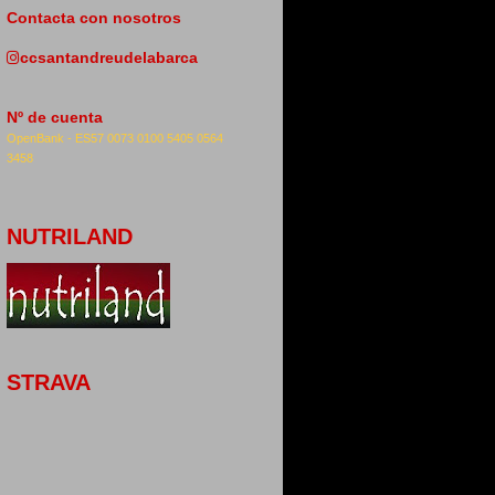
Contacta con nosotros
ccsantandreudelabarca
Nº de cuenta
OpenBank -
ES57 0073 0100 5405 0564
3458
NUTRILAND
STRAVA