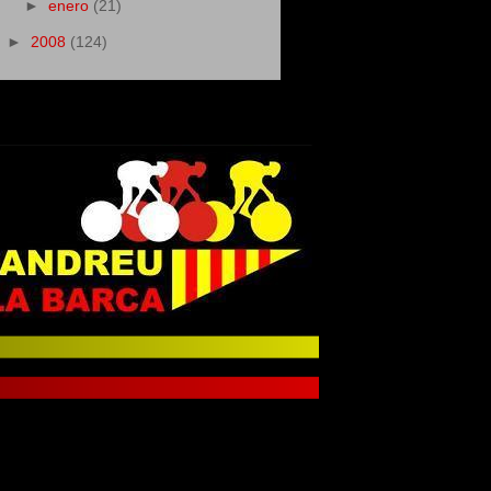
►
enero
(21)
►
2008
(124)