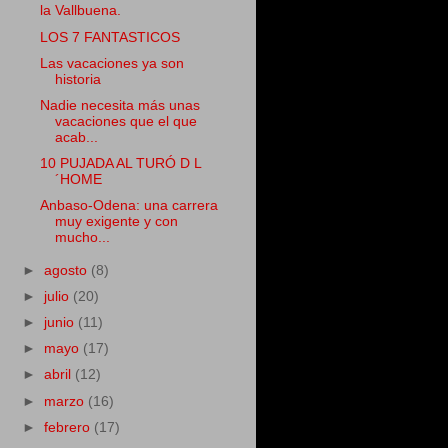
la Vallbuena.
LOS 7 FANTASTICOS
Las vacaciones ya son
historia
Nadie necesita más unas
vacaciones que el que
acab...
10 PUJADA AL TURÓ D L
´HOME
Anbaso-Odena: una carrera
muy exigente y con
mucho...
►
agosto
(8)
►
julio
(20)
►
junio
(11)
►
mayo
(17)
►
abril
(12)
►
marzo
(16)
►
febrero
(17)