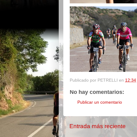
Publicado por
PETRELLI
en
12:34
No hay comentarios:
Publicar un comentario
Entrada más reciente