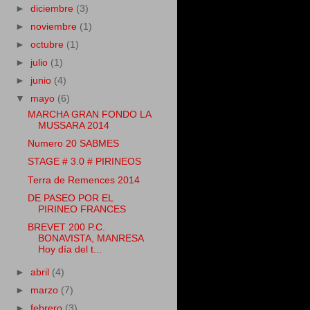
►
diciembre
(3)
►
noviembre
(1)
►
octubre
(1)
►
julio
(1)
►
junio
(4)
▼
mayo
(6)
MARCHA GRAN FONDO LA
MUSSARA 2014
Numero 20 SABMES
STAGE # 3.0 # PIRINEOS
Terra de Remences 2014
DE PASEO POR EL
PIRINEO FRANCES
BREVET 200 P.C.
BONAVISTA, MANRESA
Hoy día del t...
►
abril
(4)
►
marzo
(7)
►
febrero
(3)