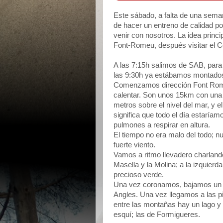
Este sábado, a falta de una sema
de hacer un entreno de calidad por
venir con nosotros. La idea princ
Font-Romeu, después visitar el Col
A las 7:15h salimos de SAB, para
las 9:30h ya estábamos montados 
Comenzamos dirección Font Romeu,
calentar. Son unos 15km con una 
metros sobre el nivel del mar, y 
significa que todo el día estaría
pulmones a respirar en altura.
El tiempo no era malo del todo; 
fuerte viento.
Vamos a ritmo llevadero charlando
Masella y la Molina; a la izquier
precioso verde.
Una vez coronamos, bajamos un po
Angles. Una vez llegamos a las p
entre las montañas hay un lago y 
esquí; las de Formigueres.