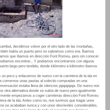
ueribut, decidimos volver por el otro lado de las montañas,
mbién había un puerto pero no sabíamos como era. Íbamos
bíamos que íbamos en dirección Font Romeu, pero sin conocer
s podíamos encontrar... Y podíamos encontrarnos con alguna
puerto largo pero tendido, donde kilómetro a kilómetro íbamos
 un poco y enlazamos de nuevo con la carretera de la ida en
a comernos unas pastas al solecito compradas en una
nversación estaba llena de silencios jajajajajaja. De nuevo nos
os otra alternativa donde se subía de nuevo pero igualmente
riormente empezamos a coger carreteras dirección Font Romeu
retera de la ida. Antes como no, nos tuvimos que tragar unos
no se acababan nunca y con unos desniveles considerables.