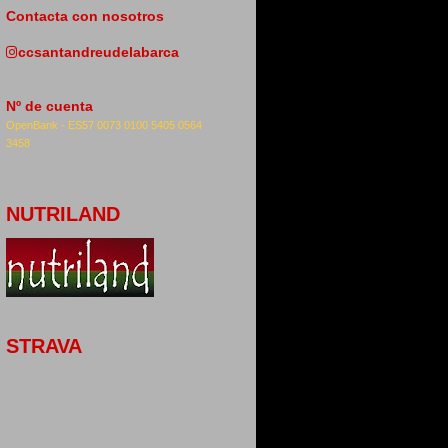
Contacta con nosotros
ccsantandreudelabarca
Nº de cuenta
OpenBank -
ES57 0073 0100 5405 0564
3458
NUTRILAND
STRAVA