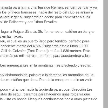
na justa para la marcha Terra de Remences, dijimos Iván y yo
 los pirineos franceses; nadie del resto del club se animó a
ipal era llegar a Puigcerdá en coche para comenzar a subir
l de Pailheres y por último Envalira.
 llegar a Puigcerdá a las 9h. Tomamos un café en un bar y a
en las flacas.
 el cual es un puerto largo pero tendido; perfecto para
pendiente media del 4,5%. Puigcerdá esta a unos 1.100
el Coll de Calvaire (Font-Romeu) está a 1.836 metros. Esto
mos a más de mil metros... perfecto para acostumbrar a los
nubes amenazantes en la montañas, resto soleado y eso sí,
 y disfrutando del paisaje; a la derecha las montañas de La
da las montañas que dan a Pas de la casa; en medio un valle
co y giramos hacia la izquierda para coger dirección Les
istas de esquí, paramos para hacernos unas fotos ya que
la vista es bonita. Después continuamos hacia otras pistas de