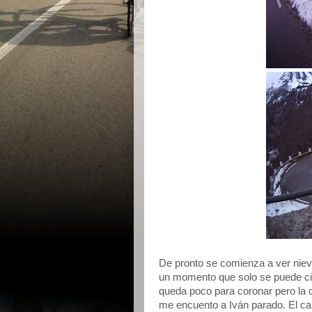
De pronto se comienza a ver nieve 
un momento que solo se puede cir
queda poco para coronar pero la
me encuento a Iván parado. El ca