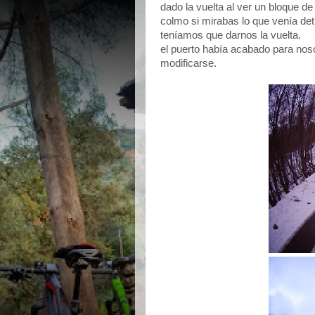
dado la vuelta al ver un bloque de
colmo si mirabas lo que venía de
teníamos que darnos la vuelta.
el puerto había acabado para noso
modificarse.