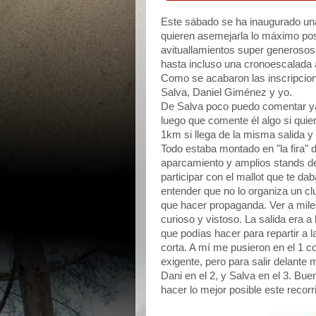
Este sábado se ha inaugurado una
quieren asemejarla lo máximo posi
avituallamientos super generosos, 
hasta incluso una cronoescalada al
Como se acabaron las inscripcion
Salva, Daniel Giménez y yo.
De Salva poco puedo comentar ya
luego que comente él algo si quie
1km si llega de la misma salida y 
Todo estaba montado en "la fira" 
aparcamiento y amplios stands de
participar con el mallot que te d
entender que no lo organiza un clu
que hacer propaganda. Ver a miles
curioso y vistoso. La salida era a
que podías hacer para repartir a l
corta. A mí me pusieron en el 1 c
exigente, pero para salir delante 
Dani en el 2, y Salva en el 3. Bue
hacer lo mejor posible este recorr