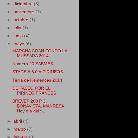
►
diciembre
(3)
►
noviembre
(1)
►
octubre
(1)
►
julio
(1)
►
junio
(4)
▼
mayo
(6)
MARCHA GRAN FONDO LA
MUSSARA 2014
Numero 20 SABMES
STAGE # 3.0 # PIRINEOS
Terra de Remences 2014
DE PASEO POR EL
PIRINEO FRANCES
BREVET 200 P.C.
BONAVISTA, MANRESA
Hoy día del t...
►
abril
(4)
►
marzo
(7)
►
febrero
(3)