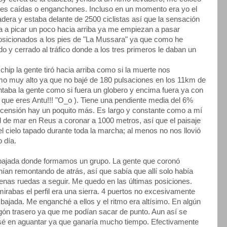
ibles caídas o enganchones. Incluso en un momento era yo el
dera y estaba delante de 2500 ciclistas así que la sensación
za a picar un poco hacia arriba ya me empiezan a pasar
 posicionados a los pies de "La Mussara" ya que como he
 y cerrado al tráfico donde a los tres primeros le daban un
hip la gente tiró hacia arriba como si la muerte nos
tmo muy alto ya que no bajé de 180 pulsaciones en los 11km de
taba la gente como si fuera un globero y encima fuera ya con
ú que eres Antu!!! "O_o ). Tiene una pendiente media del 6%
ascensión hay un poquito más. Es largo y constante como a mí
l de mar en Reus a coronar a 1000 metros, así que el paisaje
l cielo tapado durante toda la marcha; al menos no nos llovió
o día.
 bajada donde formamos un grupo. La gente que coronó
ían remontando de atrás, así que sabía que allí solo había
nas ruedas a seguir. Me quedo en las últimas posiciones.
irabas el perfil era una sierra. 4 puertos no excesivamente
 bajada. Me enganché a ellos y el ritmo era altísimo. En algún
ón trasero ya que me podían sacar de punto. Aun así se
nsé en aguantar ya que ganaría mucho tiempo. Efectivamente