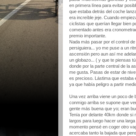
en primera línea para evitar pos
que estaba detrás del coche lanza
era increíble jeje. Cuando empie
ciclistas que querían llegar bien
comentado antes era cronometrado
premio importante.
Nada más pasar por el control de c
persiguiera... yo me puse a un ri
ascensión pero aun así me adelan
un globazo... ( y que te piensas t
donde por la parte central de la 
me gusta. Pasas de estar de nive
es precioso. Lástima que estaba e
ya que había peligro a partir medi
Una vez arriba viene un poco de
conmigo arriba se supone que ven
gente más buena que yo; eran bue
Tenía por delante 40km donde si m
largos para luego hacer una larga
momento pensé en coger otro vag
acercaba tanto la bajada que pe