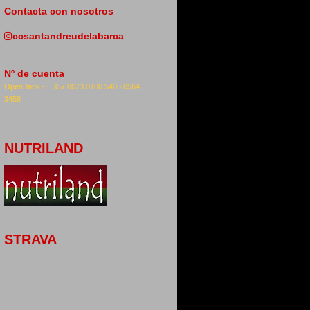
Contacta con nosotros
ccsantandreudelabarca
Nº de cuenta
OpenBank -
ES57 0073 0100 5405 0564
3458
NUTRILAND
STRAVA