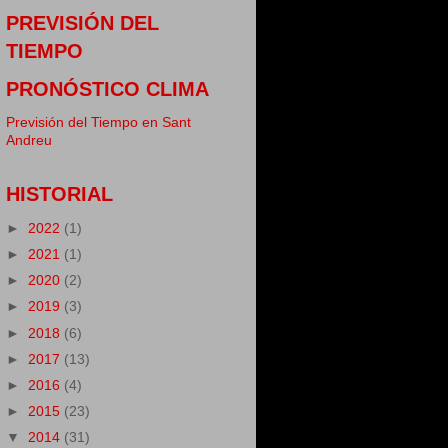
PREVISIÓN DEL
TIEMPO
PRONÓSTICO CLIMA
Previsión del Tiempo en Sant
Andreu
HISTORIAL
►
2022
(1)
►
2021
(1)
►
2020
(2)
►
2019
(3)
►
2018
(6)
►
2017
(13)
►
2016
(4)
►
2015
(23)
▼
2014
(31)