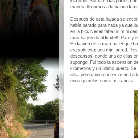
increíble. Sufría en las partes du
manera llegamos a la bajada larg
Después de esta bajada se encon
había parado para nada ya que iba
en la bici. Necesitaba un mini d
marcha yendo al límite!!! Paré y e
En la web de la marcha leí que ha
era solo eso; una mini pared. Res
descansos, donde una de ellas er
supongo. Fui todo la ascensión de
kilómetros y un último puerto. Se
allí... pero quien coño vive en La
unos gemelos como mi cabeza.