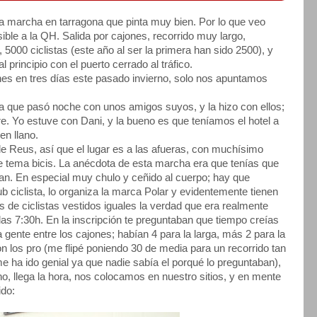
 marcha en tarragona que pinta muy bien. Por lo que veo
ble a la QH. Salida por cajones, recorrido muy largo,
5000 ciclistas (este año al ser la primera han sido 2500), y
 principio con el puerto cerrado al tráfico.
es en tres días este pasado invierno, solo nos apuntamos
 que pasó noche con unos amigos suyos, y la hizo con ellos;
re. Yo estuve con Dani, y la bueno es que teníamos el hotel a
en llano.
de Reus, así que el lugar es a las afueras, con muchísimo
 tema bicis. La anécdota de esta marcha era que tenías que
aban. En especial muy chulo y ceñido al cuerpo; hay que
b ciclista, lo organiza la marca Polar y evidentemente tienen
 de ciclistas vestidos iguales la verdad que era realmente
 las 7:30h. En la inscripción te preguntaban que tiempo creías
a gente entre los cajones; habían 4 para la larga, más 2 para la
on los pro (me flipé poniendo 30 de media para un recorrido tan
me ha ido genial ya que nadie sabía el porqué lo preguntaban),
no, llega la hora, nos colocamos en nuestro sitios, y en mente
ido: