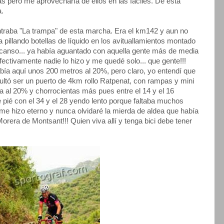
ras pero me aprovecharía de ellos en las fáciles. De esta
a.
traba "La trampa" de esta marcha. Era el km142 y aun no
 pillando botellas de líquido en los avituallamientos montado
escanso... ya había aguantado con aquella gente más de media
fectivamente nadie lo hizo y me quedé solo... que gente!!!
bía aquí unos 200 metros al 20%, pero claro, yo entendí que
ultó ser un puerto de 4km rollo Ratpenat, con rampas y mini
a al 20% y chorrocientas más pues entre el 14 y el 16
 pié con el 34 y el 28 yendo lento porque faltaba muchos
 me hizo eterno y nunca olvidaré la mierda de aldea que había
 Morera de Montsant!!! Quien viva allí y tenga bici debe tener