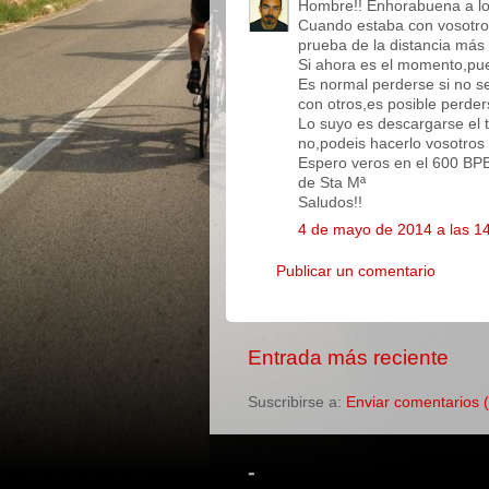
Hombre!! Enhorabuena a los 
Cuando estaba con vosotro
prueba de la distancia más
Si ahora es el momento,pue
Es normal perderse si no se
con otros,es posible perde
Lo suyo es descargarse el t
no,podeis hacerlo vosotros
Espero veros en el 600 BPB
de Sta Mª
Saludos!!
4 de mayo de 2014 a las 1
Publicar un comentario
Entrada más reciente
Suscribirse a:
Enviar comentarios 
-