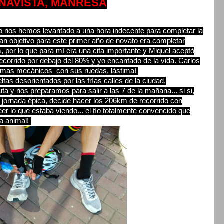
ONAVISTA, MANRESA
yo nos hemos levantado a una hora indecente para completar la
n objetivo para este primer año de novato era completar
 por lo que para mí era una cita importante y Miquel aceptó
corrido por debajo del 80% y yo encantado de la vida. Carlos
blemas mecánicos con sus ruedas, lástima!
as desorientados por las frías calles de la ciudad,
a y nos preparamos para salir a las 7 de la mañana... si si,
na jornada épica, decide hacer los 206km de recorrido con
er lo que estaba viendo... el tío totalmente convencido que
ya animal!