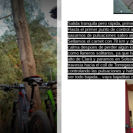
Salida tranquila pero rápida, pri
Hasta el primer punto de control a
pasarnos de pulsaciones salvo a
Sellamos el carnet con 78 km y d
calma despúes de perder algún kil
como llaneros solitarios, ya que
alto de Clarà y paramos en Solso
travesia hacia el coll de Torregas
controlando las pulsaciones y ha
ser todo bajada... vaya bajaditas