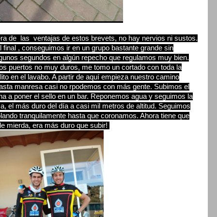
mera de las ventajas de estos brevets, no hay nervios ni sustos.
l final , conseguimos ir en un grupo bastante grande sin
lgunos segundos en algún repecho que regulamos muy bien.
os puertos no muy duros, me tomo un cortado con toda la
ito en el lavabo. A partir de aquí empieza nuestro camino
 hasta manresa casi no rpodemos con más gente. Subimos el
na a poner el sello en un bar. Reponemos agua y seguimos la
sa, el más duro del día a casi mil metros de altitud. Seguimos
blando tranquilamente hasta que coronamos. Ahora tiene que
 de mierda, era más duro que subir!