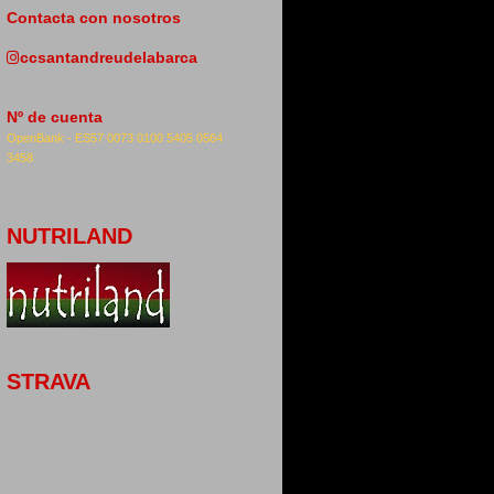
Contacta con nosotros
ccsantandreudelabarca
Nº de cuenta
OpenBank -
ES57 0073 0100 5405 0564
3458
NUTRILAND
STRAVA