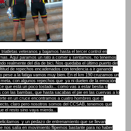
triatletas veteranos y bajamos hasta el tercer control en
iernas. Aquí paramos un rato a comer y sentarnos, no tenemos
do realmente del día de bici. Nos quedaba el último puerto del
ltitud de repechos encadenados con tendencia a ir ganando
ero pese a la fatiga vamos muy bien. En el km 190 cruzamos un
 meta, con algunos repechos que ya ni duelen de la emoción
ice que está un poco tostado... como vas a estar bestia si
s con las bambas, que hasta sacabas el pie en las cuervas a lo
erte en un cruce encontramos a cuatro hombres que al
rrecto, claro pero nosotros somos del CCSAB, tenemos que
e el resto sino vaya mierda...
felicitamos y un pedazo de entrenamiento que se llevan
ue nos salía en movimiento flipemos bastante para no haber