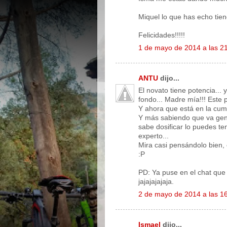
Miquel lo que has echo tien
Felicidades!!!!!
1 de mayo de 2014 a las 2
ANTU
dijo...
El novato tiene potencia...
fondo... Madre mía!!! Este
Y ahora que está en la cumb
Y más sabiendo que va gente
sabe dosificar lo puedes t
experto...
Mira casi pensándolo bien,
:P
PD: Ya puse en el chat que
jajajajajaja.
2 de mayo de 2014 a las 1
Ismael
dijo...