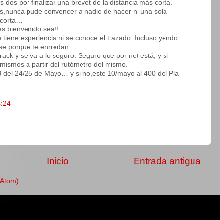
dos por finalizar una brevet de la distancia más corta.
s,nunca pude convencer a nadie de hacer ni una sola
 corta…
s bienvenido sea!!
 tiene experiencia ni se conoce el trazado. Incluso yendo
rse porque te enrredan.
rack y se va a lo seguro. Seguro que por net está, y si
 mismos a partir del rutómetro del mismo.
 del 24/25 de Mayo… y si no,este 10/mayo al 400 del Pla
4:24
Inicio
Entrada antigua
(Atom)