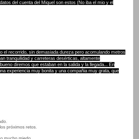
atos del cuenta del Miquel son estos (No iba el mio y el
o el recorrido, sin demasiada dureza pero acomulando metros
an tranquilidad y carreteras desérticas, altamente
bueno diremos que estaban en la salida y la llegada... En
, una experiencia muy bonita y una compañia muy grata, que
ado.
 los próximos retos.
ho mucho miedo.