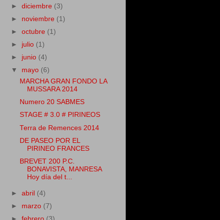
►
diciembre
(3)
►
noviembre
(1)
►
octubre
(1)
►
julio
(1)
►
junio
(4)
▼
mayo
(6)
MARCHA GRAN FONDO LA
MUSSARA 2014
Numero 20 SABMES
STAGE # 3.0 # PIRINEOS
Terra de Remences 2014
DE PASEO POR EL
PIRINEO FRANCES
BREVET 200 P.C.
BONAVISTA, MANRESA
Hoy día del t...
►
abril
(4)
►
marzo
(7)
►
febrero
(3)