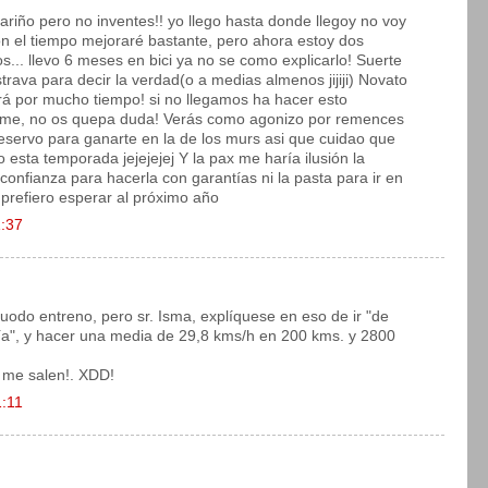
ariño pero no inventes!! yo llego hasta donde llegoy no voy
n el tiempo mejoraré bastante, pero ahora estoy dos
os... llevo 6 meses en bici ya no se como explicarlo! Suerte
rava para decir la verdad(o a medias almenos jijiji) Novato
erá por mucho tiempo! si no llegamos ha hacer esto
ndome, no os quepa duda! Verás como agonizo por remences
reservo para ganarte en la de los murs asi que cuidao que
 esta temporada jejejejej Y la pax me haría ilusión la
 confianza para hacerla con garantías ni la pasta para ir en
 prefiero esperar al próximo año
1:37
uodo entreno, pero sr. Isma, explíquese en eso de ir "de
 día", y hacer una media de 29,8 kms/h en 200 kms. y 2800
 me salen!. XDD!
1:11