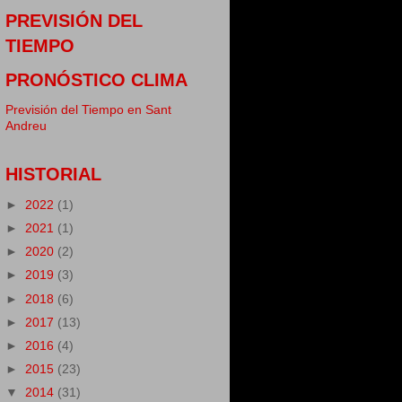
PREVISIÓN DEL
TIEMPO
PRONÓSTICO CLIMA
Previsión del Tiempo en Sant
Andreu
HISTORIAL
►
2022
(1)
►
2021
(1)
►
2020
(2)
►
2019
(3)
►
2018
(6)
►
2017
(13)
►
2016
(4)
►
2015
(23)
▼
2014
(31)