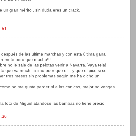
e un gran mérito , sin duda eres un crack.
1:51
 y después de las última marchas y con esta última gana
 promete pero que mucho!!!
re no le sale de las pelotas venir a Navarra. Vaya tela!
 que va muchíiiiisimo peor que el... y que el pico si se
ener tres meses sin problemas según me ha dicho un
 como no me gusta perder ni a las canicas, mejor no vengas
 la foto de Miguel atándose las bambas no tiene precio
6:36