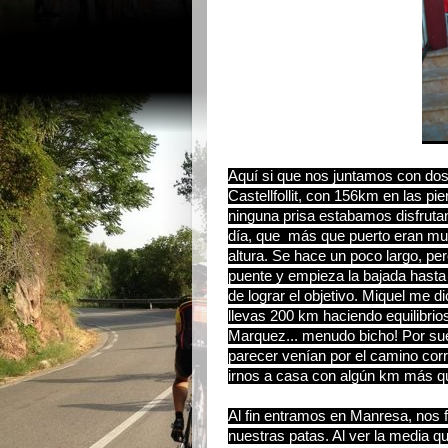
Aquí si que nos juntamos con dos 
Castellfollit, con 156km en las p
ninguna prisa estabamos disfrutan
día, que más que puerto eran mu
altura. Se hace un poco largo, p
puente y empieza la bajada hasta
de lograr el objetivo. Miquel me d
llevas 200 km haciendo equilibrio
Marquez... menudo bicho! Por su
parecer venían por el camino co
irnos a casa con algún km más qu
Al fin entramos en Manresa, nos 
nuestras patas. Al ver la media q