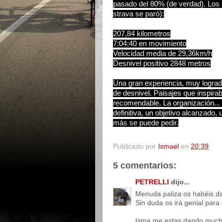
pasado del 80% (de verdad). Los d
strava se paró):
207,84 kilometros
7:04:40 en movimiento
Velocidad media de 29,36km/h
Desnivel positivo 2848 metros
Una gran experiencia, muy lograd
de desnivel. Paisajes que inspirab
recomendable. La organización... 
definitiva, un objetivo alcanzado
más se puede pedir.
Publicado por
Ismael
en
20:39
5 comentarios:
PETRELLI
dijo...
Menuda paliza os habéis d
Sin duda os irá genial para
Isma me estas dando muc