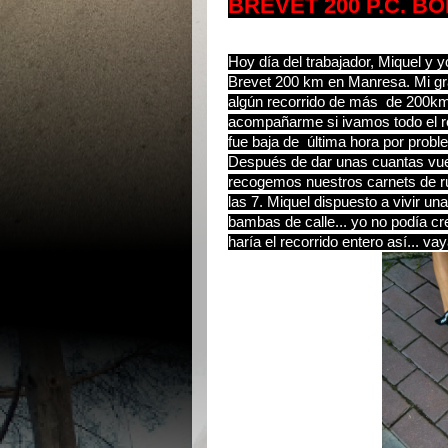
BREVET 200 P.C. B
Hoy día del trabajador, Miquel y 
Brevet 200 km en Manresa. Mi gra
algún recorrido de más de 200km,
acompañarme si ivamos todo el re
fue baja de última hora por pro
Después de dar unas cuantas vuelt
recogemos nuestros carnets de rut
las 7. Miquel dispuesto a vivir u
bambas de calle... yo no podía cre
haría el recorrido entero así... va