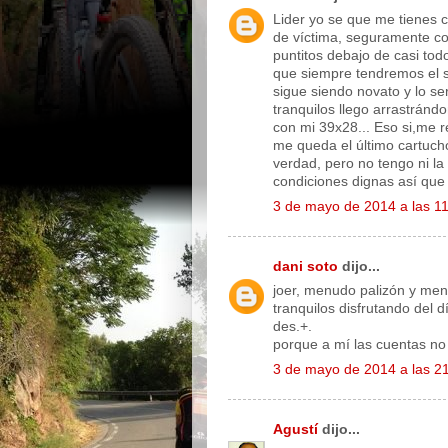
Lider yo se que me tienes c
de víctima, seguramente co
puntitos debajo de casi tod
que siempre tendremos el st
sigue siendo novato y lo s
tranquilos llego arrastrá
con mi 39x28... Eso si,me 
me queda el último cartucho
verdad, pero no tengo ni la
condiciones dignas así que
3 de mayo de 2014 a las 1
dani soto
dijo...
joer, menudo palizón y men
tranquilos disfrutando del
des.+.
porque a mí las cuentas no
3 de mayo de 2014 a las 2
Agustí
dijo...