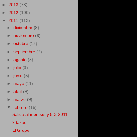
►
2013
(73)
►
2012
(100)
▼
2011
(113)
►
diciembre
(8)
►
noviembre
(9)
►
octubre
(12)
►
septiembre
(7)
►
agosto
(8)
►
julio
(3)
►
junio
(5)
►
mayo
(11)
►
abril
(9)
►
marzo
(9)
▼
febrero
(16)
Salida al montseny 5-3-2011
2 tazas.
El Grupo.