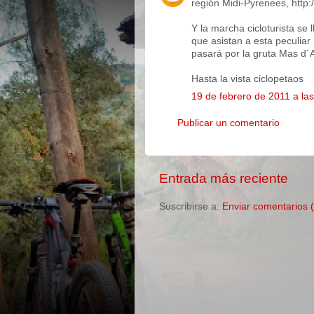
región Midi-Pyrenees, http
Y la marcha cicloturista 
que asistan a esta peculia
pasará por la gruta Mas d´A
Hasta la vista ciclopetaos
19 de febrero de 2011 a la
Publicar un comentario
Entrada más reciente
Suscribirse a:
Enviar comentarios 