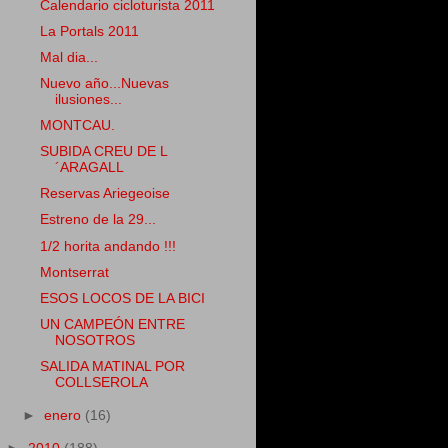
Calendario cicloturista 2011
La Portals 2011
Mal dia...
Nuevo año...Nuevas
ilusiones...
MONTCAU.
SUBIDA CREU DE L
´ARAGALL
Reservas Ariegeoise
Estreno de la 29...
1/2 horita andando !!!
Montserrat
ESOS LOCOS DE LA BICI
UN CAMPEÓN ENTRE
NOSOTROS
SALIDA MATINAL POR
COLLSEROLA
►
enero
(16)