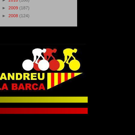
►
2010
(188)
►
2009
(187)
►
2008
(124)