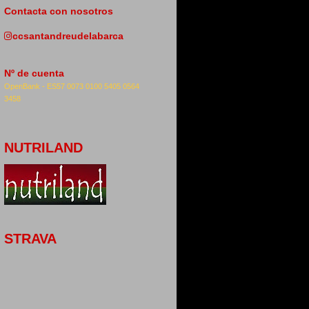
Contacta con nosotros
ccsantandreudelabarca
Nº de cuenta
OpenBank -
ES57 0073 0100 5405 0564
3458
NUTRILAND
STRAVA