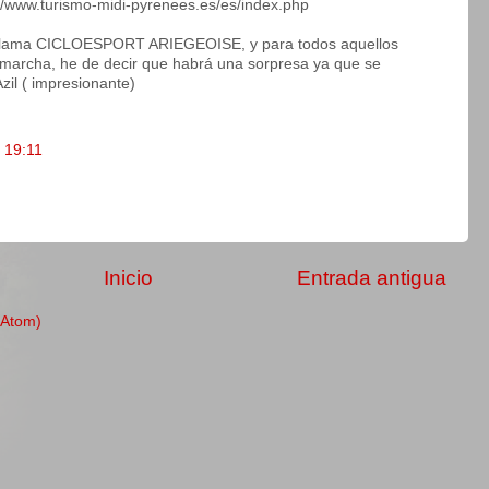
://www.turismo-midi-pyrenees.es/es/index.php
se llama CICLOESPORT ARIEGEOISE, y para todos aquellos
r marcha, he de decir que habrá una sorpresa ya que se
zil ( impresionante)
s 19:11
Inicio
Entrada antigua
(Atom)