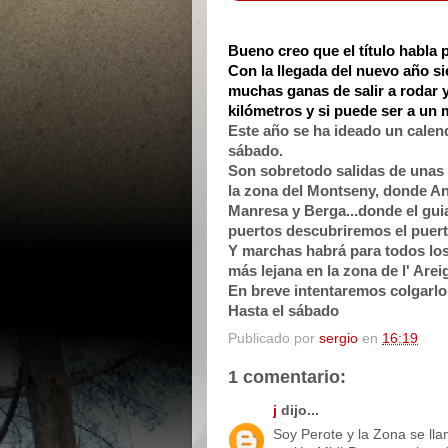
Bueno creo que el título habla po
Con la llegada del nuevo año s
muchas ganas de salir a rodar 
kilómetros y si puede ser a un 
Este año se ha ideado un calen
sábado.
Son sobretodo salidas de unas 
la zona del Montseny, donde An
Manresa y Berga...donde el guia
puertos descubriremos el puert
Y marchas habrá para todos los 
más lejana en la zona de l' Arei
En breve intentaremos colgarlo 
Hasta el sábado
Publicado por
sergio
en
16:19
1 comentario:
j
dijo...
Soy Perote y la Zona se lla