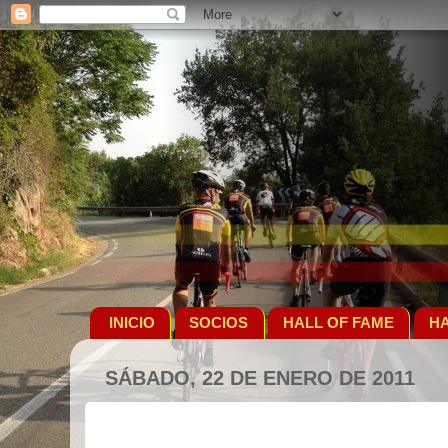
INICIO
SOCIOS
HALL OF FAME
HA
SÁBADO, 22 DE ENERO DE 2011