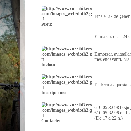
Fins el 27 de gener
Preu:
El mateix dia - 24 
Esmorzar, avitualla
mes endavant). Mail
Inclou:
En breu a aquesta 
Inscripcions:
610 05 32 98 begin
610 05 32 98 end_o
(De 17 a 22 h.)
Contacte: