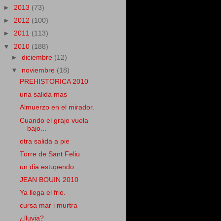
►
2013
(73)
►
2012
(100)
►
2011
(113)
▼
2010
(188)
►
diciembre
(12)
▼
noviembre
(18)
PREHISTORICA 2010
una salida mas
Almuerzo en el mirador.
Cuando el grajo vuela
bajo...
otra salida a pie
Torre de Sant Feliu
un dia estupendo
JEAN BOUIN 2010
Ya llega el frio.
cursa mar i murtra
¿lluvia?