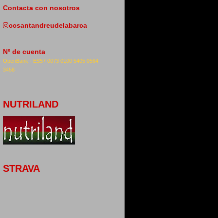
Contacta con nosotros
ccsantandreudelabarca
Nº de cuenta
OpenBank -
ES57 0073 0100 5405 0564
3458
NUTRILAND
STRAVA