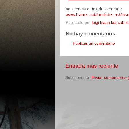
aqui teneis el link de la cursa :
www.blanes.cat/fondistes.nsf/ins
Publicado por
luigi kiaaa laa cabril
No hay comentarios:
Publicar un comentario
Entrada más reciente
Suscribirse a:
Enviar comentarios 