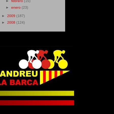
►
febrero
(15)
►
enero
(23)
►
2009
(187)
►
2008
(124)