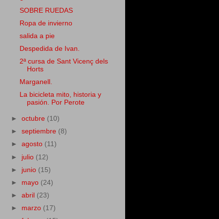
SOBRE RUEDAS
Ropa de invierno
salida a pie
Despedida de Ivan.
2ª cursa de Sant Vicenç dels
Horts
Marganell.
La bicicleta mito, historia y
pasión. Por Perote
►
octubre
(10)
►
septiembre
(8)
►
agosto
(11)
►
julio
(12)
►
junio
(15)
►
mayo
(24)
►
abril
(23)
►
marzo
(17)