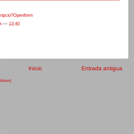
cripcio?Openform
la
en
13:40
Inicio
Entrada antigua
(Atom)