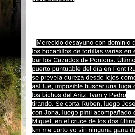
Merecido desayuno con dominio 
los bocadillos de tortillas varias en 
bar los Cazados de Pontons. Últim
puerto puntuable del día en Font Ru
se preveía dureza desde lejos com
así fue, imposible buscar una fuga 
los bichos del Aritz, Ivan y Pedro
tirando. Se corta Ruben, luego Jos
con Jona, luego pinti acompañado 
Miquel, en el cruce de los dos últi
km me corto yo sin ninguna gana d