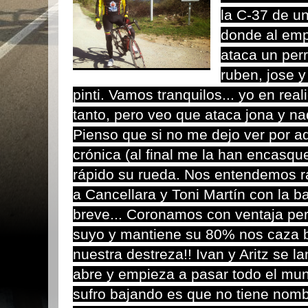
la C-37 de u
donde al em
ataca un perr
ruben, jose y
pinti. Vamos tranquilos... yo en rea
tanto, pero veo que ataca jona y na
Pienso que si no me dejo ver por aqu
crónica (al final me la han encasquet
rápido su rueda. Nos entendemos rá
a Cancellara y Toni Martín con la 
breve... Coronamos con ventaja per
suyo y mantiene su 80% nos caza ba
nuestra destreza!! Ivan y Aritz se 
abre y empieza a pasar todo el mund
sufro bajando es que no tiene nombr