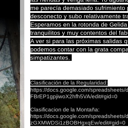
me parecía demasiado sufrimiento 
desconecto y subo relativamente tr
Esperamos en la rotonda de Gelida
tranquilitos y muy contentos del f
A ver si para las próximas salidas 
podemos contar con la grata compa
simpatizantes.
Clasificación de la Regularidad:
https://docs.google.com/spreadshee
FBrEP1gpjiwoX2hfh5VA/edit#gid=0
Clasificacion de la Montaña:
https://docs.google.com/spreadshee
zGXMWDSi1zBOBHgxqEw/edit#gid=0