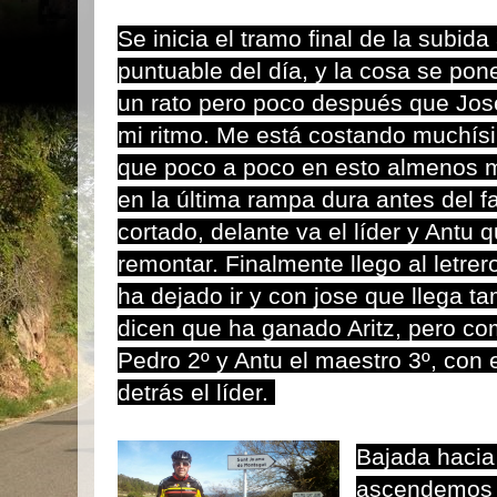
Se inicia el tramo final de la subida
puntuable del día, y la cosa se po
un rato pero poco después que Jos
mi ritmo. Me está costando muchísi
que poco a poco en esto almenos me
en la última rampa dura antes del fa
cortado, delante va el líder y Antu
remontar. Finalmente llego al letre
ha dejado ir y con jose que llega t
dicen que ha ganado Aritz, pero co
Pedro 2º y Antu el maestro 3º, con e
detrás el líder.
Bajada hacia
ascendemos 