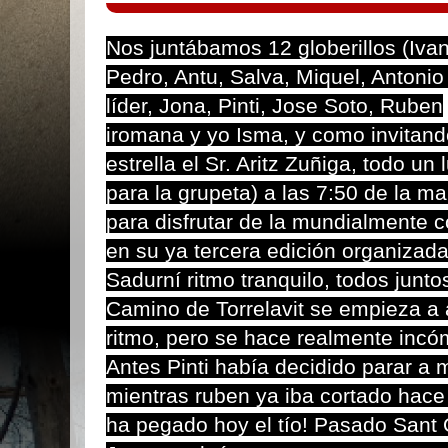
Nos juntábamos 12 globerillos (Ivan
Pedro, Antu, Salva, Miquel, Antonio 
líder, Jona, Pinti, Jose Soto, Ruben
iromana y yo Isma, y como invitand
estrella el Sr. Aritz Zuñiga, todo un 
para la grupeta) a las 7:50 de la m
para disfrutar de la mundialmente 
en su ya tercera edición organizad
Sadurní ritmo tranquilo, todos junto
Camino de Torrelavit se empieza a 
ritmo, pero se hace realmente incó
Antes Pinti había decidido parar a 
mientras ruben ya iba cortado hace
ha pegado hoy el tío! Pasado Sant 