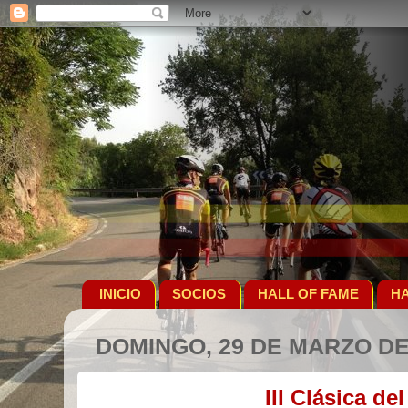
INICIO
SOCIOS
HALL OF FAME
HA
DOMINGO, 29 DE MARZO DE
III Clásica d