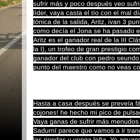
sufrir más y poco después veo sufri
líder, vaya casta el tío con el mal dí
tónica de la salida, Aritz, ivan 3 pu
como decía el Jona se ha pasado el
Aritz es el ganador real de la III Cl
la I), un trofeo de gran prestigio c
ganador del club con pedro seundo 
punto del maestro como no veas c
Hasta a casa después se preveía fác
cojones! he hecho mi pico de pulsa
Vaya ganas de sufrir más menudos 
Sadurní parece que vamos a ir tran
las riendas y venga leña. Yo agua