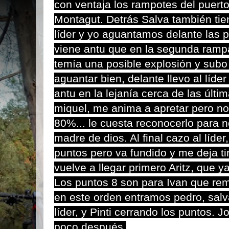
con ventaja los rampotes del puerto 
Montagut. Detrás Salva también tie
líder y yo aguantamos delante las 
viene antu que en la segunda ram
temía una posible explosión y subo
aguantar bien, delante llevo al líde
antu en la lejanía cerca de las últ
miquel, me anima a apretar pero no 
80%... le cuesta reconocerlo para n
madre de dios. Al final cazo al líder
puntos pero va fundido y me deja tir
vuelve a llegar primero Aritz, que y
Los puntos 8 son para Ivan que re
en este orden entramos pedro, salva
líder, y Pinti cerrando los puntos. J
poco después.