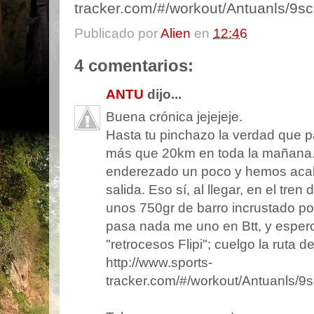
tracker.com/#/workout/Antuanls/9sc
Publicado por
Alien
en
12:46
4 comentarios:
ANTU
dijo...
Buena crónica jejejeje.
Hasta tu pinchazo la verdad que 
más que 20km en toda la mañana
enderezado un poco y hemos aca
salida. Eso sí, al llegar, en el tr
unos 750gr de barro incrustado por 
pasa nada me uno en Btt, y espero 
"retrocesos Flipi"; cuelgo la ruta d
http://www.sports-
tracker.com/#/workout/Antuanls/9s