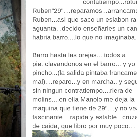
contatiempo...rot
Ruben"29"....reparamos...arrancamo
Ruben...asi que saco un eslabon rap
aguanta...decido enseñarles un ca
habria barro....lo que no imaginaba.
Barro hasta las orejas....todos a
pie..clavandonos en el barro....y yo
pincho...(la salida pintaba francam
mal)....reparo...y en marcha...y se
sin ningun contratiempo....riera de
molins....en ella Manolo me deja la
maquina que tiene de 29"....y no v
fascinante....rapida y estable...cru
de caida, que libro por muy poco....