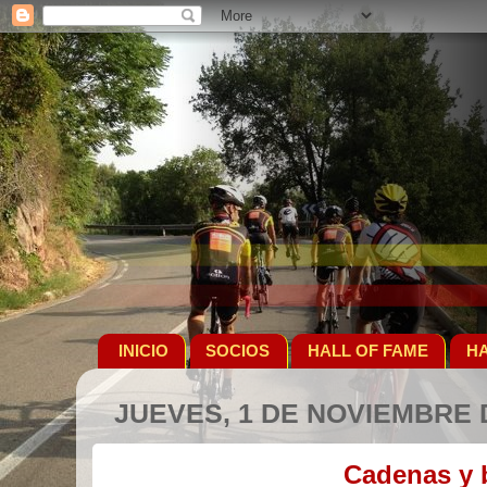
INICIO
SOCIOS
HALL OF FAME
HA
JUEVES, 1 DE NOVIEMBRE 
Cadenas y b