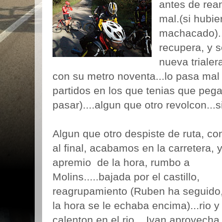
antes de rean
mal.(si hubie
machacado)..
recupera, y 
nueva trialer
con su metro noventa...lo pasa mal
partidos en los que tenias que pegar
pasar)....algun que otro revolcon...
Algun que otro despiste de ruta, co
al final, acabamos en la carretera, y
apremio de la hora, rumbo a
Molins.....bajada por el castillo,
reagrupamiento (Ruben ha seguido
la hora se le echaba encima)...rio y
calenton en el rio....Ivan aprovech