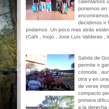
calentamos u
ponemos en la
encontramos 
decidimos ir 
podamos .Un poco mas atrás están l
(Cañi , Inojo , Jose Luis Valderas ,
Salida de Gra
permite ir g
cómoda , au
otra y en un
de verse imp
compacto per
primera dificu
a la derecha