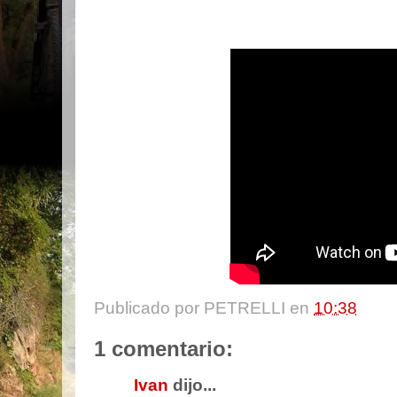
Publicado por
PETRELLI
en
10:38
1 comentario:
Ivan
dijo...