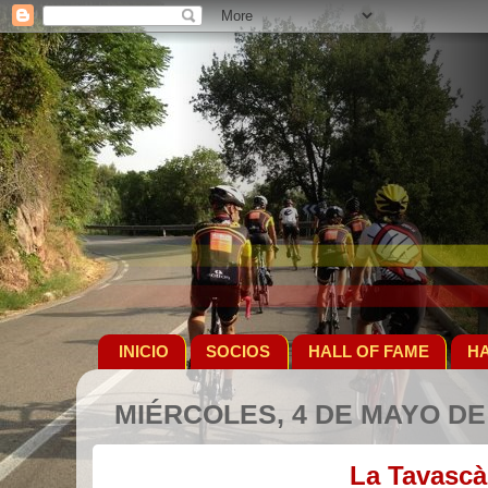
INICIO
SOCIOS
HALL OF FAME
HA
MIÉRCOLES, 4 DE MAYO DE
La Tavascà