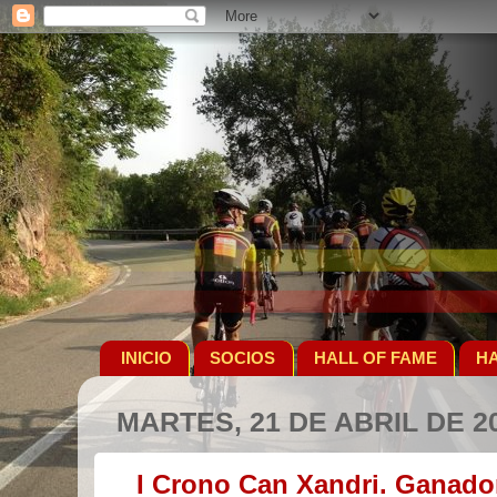
INICIO
SOCIOS
HALL OF FAME
HA
MARTES, 21 DE ABRIL DE 2
I Crono Can Xandri. Ganador