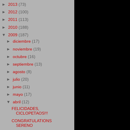
►
2013
(73)
►
2012
(100)
►
2011
(113)
►
2010
(188)
▼
2009
(187)
►
diciembre
(17)
►
noviembre
(19)
►
octubre
(16)
►
septiembre
(13)
►
agosto
(8)
►
julio
(20)
►
junio
(11)
►
mayo
(17)
▼
abril
(12)
FELICIDADES,
CICLOPETAOS!!!
CONGRATULATIONS
SERENO