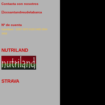
Contacta con nosotros
ccsantandreudelabarca
Nº de cuenta
OpenBank -
ES57 0073 0100 5405 0564
3458
NUTRILAND
STRAVA