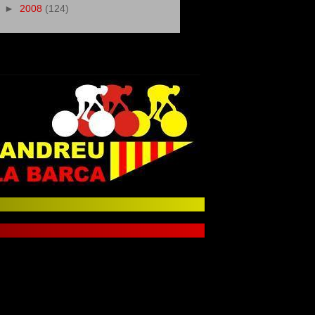
►
2008
(124)