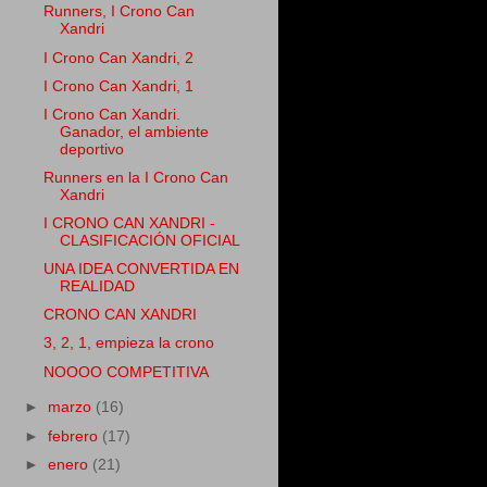
Runners, I Crono Can
Xandri
I Crono Can Xandri, 2
I Crono Can Xandri, 1
I Crono Can Xandri.
Ganador, el ambiente
deportivo
Runners en la I Crono Can
Xandri
I CRONO CAN XANDRI -
CLASIFICACIÓN OFICIAL
UNA IDEA CONVERTIDA EN
REALIDAD
CRONO CAN XANDRI
3, 2, 1, empieza la crono
NOOOO COMPETITIVA
►
marzo
(16)
►
febrero
(17)
►
enero
(21)