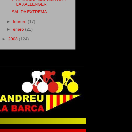
LA XALLENGER
SALIDA EXTREMA
►
febrero
(17)
►
enero
(21)
►
2008
(124)