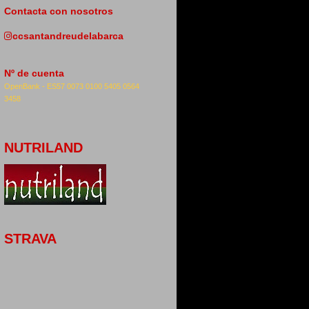
Contacta con nosotros
ccsantandreudelabarca
Nº de cuenta
OpenBank -
ES57 0073 0100 5405 0564
3458
NUTRILAND
STRAVA