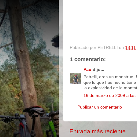
Publicado por
PETRELLI
en
18:11
1 comentario:
Pau
dijo...
Petrelli, eres un monstruo.
que lo que has hecho tiene
la explosividad de la mont
16 de marzo de 2009 a las
Publicar un comentario
Entrada más reciente