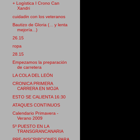
+ Logística I Crono Can
Xandri
cuidadin con los veteranos
Bautizo de Gloria (... y lenta
mejoría...)
26.15
ropa
28.15
Empezamos la preparación
de carretera
LA COLA DEL LEÓN
CRONICA PRIMERA
CARRERA EN MOJA
ESTO SE CALIENTA 16:30
ATAQUES CONTINUOS
Calendario Primavera -
Verano 2009
5º PUESTO EN LA
TRANSGRANCANARIA
PRE-INSCRIPCIONES PARA