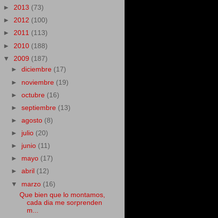
►
2013
(73)
►
2012
(100)
►
2011
(113)
►
2010
(188)
▼
2009
(187)
►
diciembre
(17)
►
noviembre
(19)
►
octubre
(16)
►
septiembre
(13)
►
agosto
(8)
►
julio
(20)
►
junio
(11)
►
mayo
(17)
►
abril
(12)
▼
marzo
(16)
Que bien que lo montamos,
cada dia me sorprenden
m...