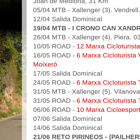
Joan de Mediona, 31 Km
05/04 MTB - Xallenger (3). Vendrell
12/04 Salida Dominical
19/04 MTB - I CRONO CAN XANDRI
26/04 MTB - Xallenger (4). Piera. 0
10/05 ROAD -
12 Marxa Cicloturis
16/05 ROAD -
6 Marxa Cicloturista 
Moixeró
17/05 Salida Dominical
24/05 ROAD -
6 Marxa Cicloturista 
31/05 MTB - Xallenger (5). Vilanova 
31/05 ROAD -
6 Marxa Cicloturista 
06/06 ROAD -
10 Marxa Cicloespor
07/06 Salida Dominical
14/06 Salida Dominical
21/06 RETO PIRINEOS - (PAILHE