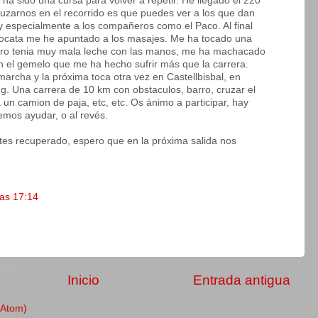
 ha sido una cursa para volver a repetir. He llegado el 220
ruzarnos en el recorrido es que puedes ver a los que dan
y especialmente a los compañeros como el Paco. Al final
cata me he apuntado a los masajes. Me ha tocado una
ero tenia muy mala leche con las manos, me ha machacado
 el gemelo que me ha hecho sufrir más que la carrera.
archa y la próxima toca otra vez en Castellbisbal, en
ng. Una carrera de 10 km con obstaculos, barro, cruzar el
a un camion de paja, etc, etc. Os ánimo a participar, hay
mos ayudar, o al revés.
tes recuperado, espero que en la próxima salida nos
las 17:14
Inicio
Entrada antigua
(Atom)