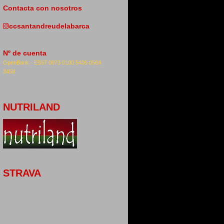
Contacta con nosotros
ccsantandreudelabarca
Nº de cuenta
OpenBank -
ES57 0073 0100 5405 0564
3458
NUTRILAND
STRAVA