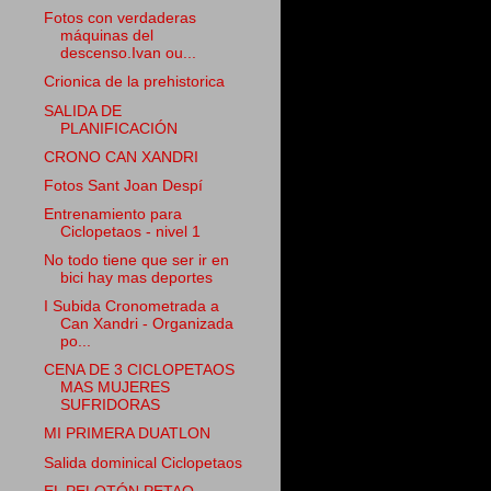
Fotos con verdaderas
máquinas del
descenso.Ivan ou...
Crionica de la prehistorica
SALIDA DE
PLANIFICACIÓN
CRONO CAN XANDRI
Fotos Sant Joan Despí
Entrenamiento para
Ciclopetaos - nivel 1
No todo tiene que ser ir en
bici hay mas deportes
I Subida Cronometrada a
Can Xandri - Organizada
po...
CENA DE 3 CICLOPETAOS
MAS MUJERES
SUFRIDORAS
MI PRIMERA DUATLON
Salida dominical Ciclopetaos