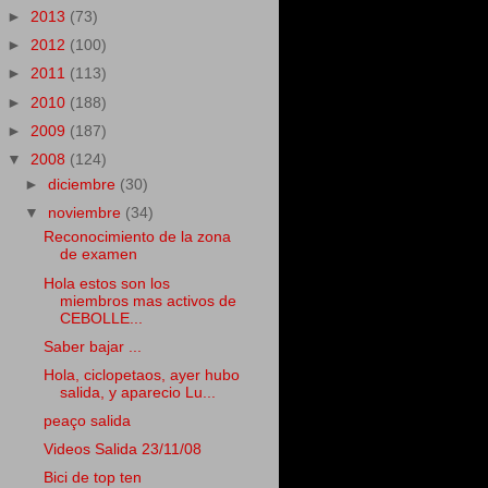
►
2013
(73)
►
2012
(100)
►
2011
(113)
►
2010
(188)
►
2009
(187)
▼
2008
(124)
►
diciembre
(30)
▼
noviembre
(34)
Reconocimiento de la zona
de examen
Hola estos son los
miembros mas activos de
CEBOLLE...
Saber bajar ...
Hola, ciclopetaos, ayer hubo
salida, y aparecio Lu...
peaço salida
Videos Salida 23/11/08
Bici de top ten