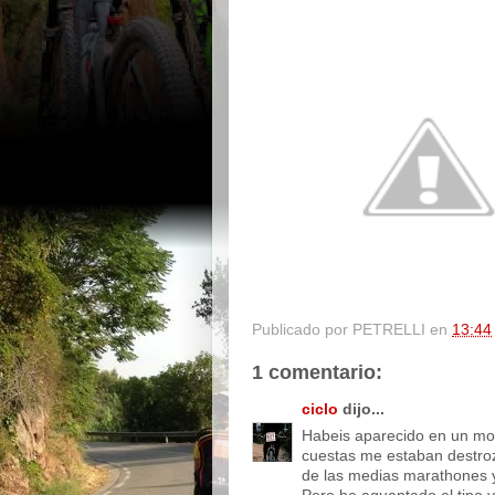
Publicado por
PETRELLI
en
13:44
1 comentario:
ciclo
dijo...
Habeis aparecido en un mo
cuestas me estaban destro
de las medias marathones y