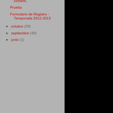
coment...
Prueba
Formulario de Registro -
Temporada 2012-2013
►
octubre
(29)
►
septiembre
(30)
►
junio
(1)