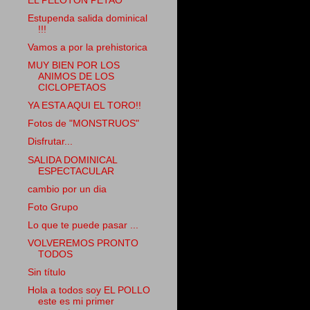
EL PELOTÓN PETAO
Estupenda salida dominical
!!!
Vamos a por la prehistorica
MUY BIEN POR LOS
ANIMOS DE LOS
CICLOPETAOS
YA ESTA AQUI EL TORO!!
Fotos de "MONSTRUOS"
Disfrutar...
SALIDA DOMINICAL
ESPECTACULAR
cambio por un dia
Foto Grupo
Lo que te puede pasar ...
VOLVEREMOS PRONTO
TODOS
Sin título
Hola a todos soy EL POLLO
este es mi primer