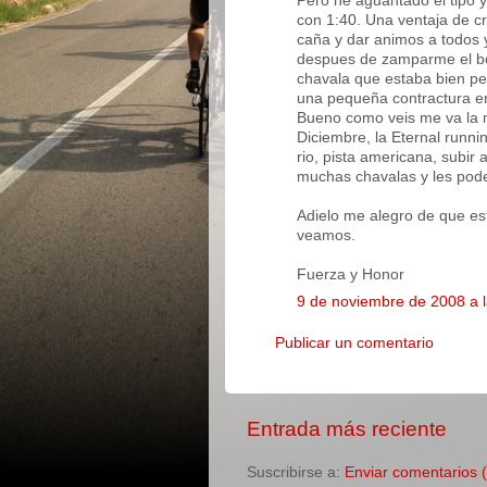
Pero he aguantado el tipo y
con 1:40. Una ventaja de c
caña y dar animos a todos 
despues de zamparme el bo
chavala que estaba bien p
una pequeña contractura en
Bueno como veis me va la m
Diciembre, la Eternal runni
rio, pista americana, subir 
muchas chavalas y les pode
Adielo me alegro de que es
veamos.
Fuerza y Honor
9 de noviembre de 2008 a 
Publicar un comentario
Entrada más reciente
Suscribirse a:
Enviar comentarios 