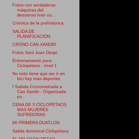
Fotos con verdaderas
máquinas del
descenso.Ivan ou...
Crionica de la prehistorica
SALIDA DE
PLANIFICACIÓN
CRONO CAN XANDRI
Fotos Sant Joan Despí
Entrenamiento para
Ciclopetaos - nivel 1
No todo tiene que ser ir en
bici hay mas deportes
I Subida Cronometrada a
Can Xandri - Organizada
po...
CENA DE 3 CICLOPETAOS
MAS MUJERES
SUFRIDORAS
MI PRIMERA DUATLON
Salida dominical Ciclopetaos