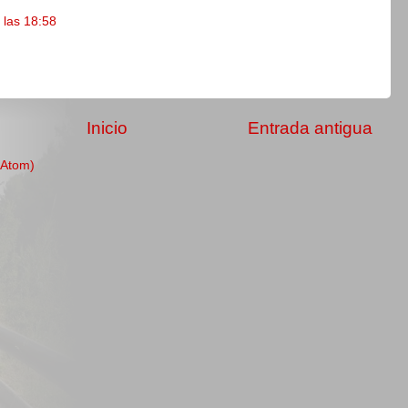
 las 18:58
Inicio
Entrada antigua
(Atom)