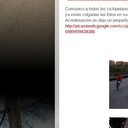
Comunico a todos los ciclopetaos
ya estan colgadas las fotos en su
Acontinuacion os dejo un pequeño i
http://picasaweb.google.com
6989499438386