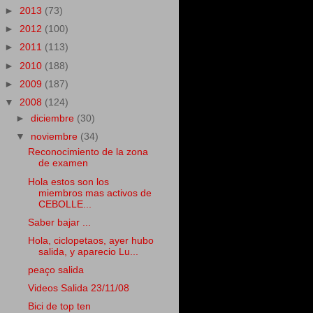
►
2013
(73)
►
2012
(100)
►
2011
(113)
►
2010
(188)
►
2009
(187)
▼
2008
(124)
►
diciembre
(30)
▼
noviembre
(34)
Reconocimiento de la zona
de examen
Hola estos son los
miembros mas activos de
CEBOLLE...
Saber bajar ...
Hola, ciclopetaos, ayer hubo
salida, y aparecio Lu...
peaço salida
Videos Salida 23/11/08
Bici de top ten