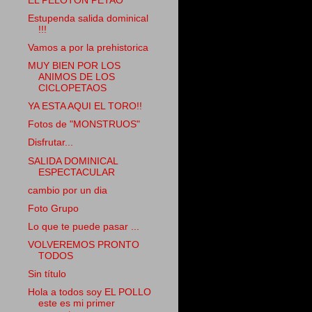
EL PELOTÓN PETAO
Estupenda salida dominical
!!!
Vamos a por la prehistorica
MUY BIEN POR LOS
ANIMOS DE LOS
CICLOPETAOS
YA ESTA AQUI EL TORO!!
Fotos de "MONSTRUOS"
Disfrutar...
SALIDA DOMINICAL
ESPECTACULAR
cambio por un dia
Foto Grupo
Lo que te puede pasar ...
VOLVEREMOS PRONTO
TODOS
Sin título
Hola a todos soy EL POLLO
este es mi primer