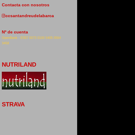
Contacta con nosotros
ccsantandreudelabarca
Nº de cuenta
OpenBank -
ES57 0073 0100 5405 0564
3458
NUTRILAND
STRAVA