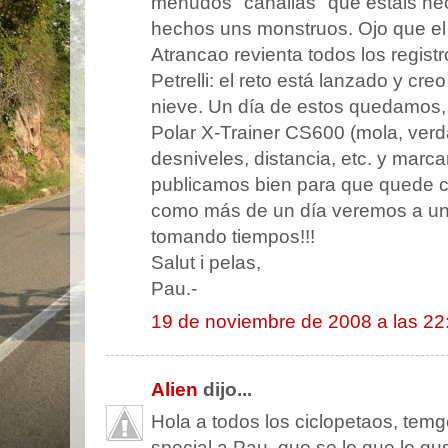
menudos "canallas" que estáis he
hechos uns monstruos. Ojo que el 
Atrancao revienta todos los regist
Petrelli: el reto está lanzado y cr
nieve. Un día de estos quedamos, 
Polar X-Trainer CS600 (mola, verdad
desniveles, distancia, etc. y marca
publicamos bien para que quede cl
como más de un día veremos a un
tomando tiempos!!!
Salut i pelas,
Pau.-
19 de noviembre de 2008 a las 22
Alien
dijo...
Hola a todos los ciclopetaos, temg
special a Pau, que se lo que le gus