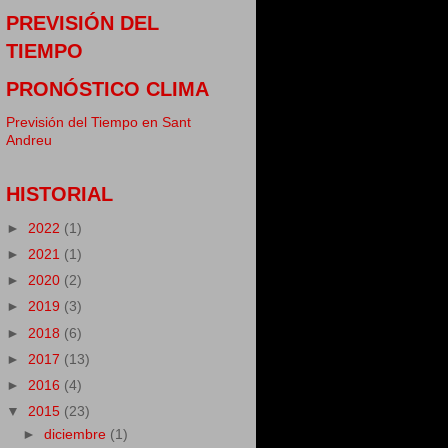
PREVISIÓN DEL
TIEMPO
PRONÓSTICO CLIMA
Previsión del Tiempo en Sant
Andreu
HISTORIAL
►
2022
(1)
►
2021
(1)
►
2020
(2)
►
2019
(3)
►
2018
(6)
►
2017
(13)
►
2016
(4)
▼
2015
(23)
►
diciembre
(1)