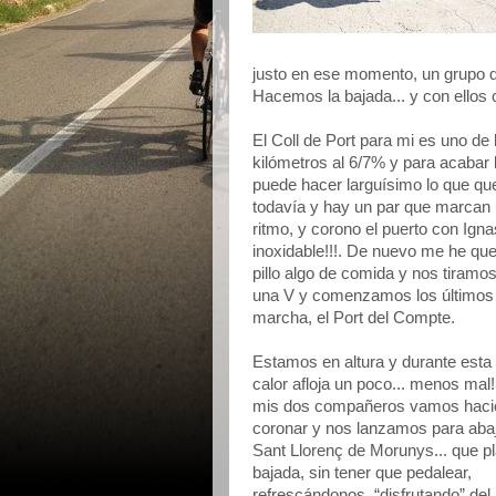
justo en ese momento, un grupo de 
Hacemos la bajada... y con ellos
El Coll de Port para mi es uno de
kilómetros al 6/7% y para acabar l
puede hacer larguísimo lo que que
todavía y hay un par que marcan un
ritmo, y corono el puerto con Igna
inoxidable!!!. De nuevo me he qued
pillo algo de comida y nos tiramo
una V y comenzamos los últimos 4
marcha, el Port del Compte.
Estamos en altura y durante esta 
calor afloja un poco... menos mal!
mis dos compañeros vamos haci
coronar y nos lanzamos para aba
Sant Llorenç de Morunys... que pl
bajada, sin tener que pedalear,
refrescándonos, “disfrutando” del 