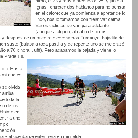
ritmo, el 23 y más a menudo el 25, y junto a
Ignasi, entretenidos hablando para no pensar
en el caloret que ya comienza a apretar de lo
lindo, nos lo tomamos con “relativa” calma.
Varios ciclistas se van para adelante
(aunque a alguno, al cabo de pocos
r) y después de un buen rato coronamos Fumanya, bajadita de
en susto (bajaba a toda pastilla y de repente uno se me cruzó
ño a 70 x hora... ufff). Pero acabamos la bajada y viene lo
e Pradell!!!!.
ción. Hasta
a mi que es
 se olvida
 arriba
de toda la
so de los
chísimo en
ntir a uno
imple
 mención
ra y al que iba de enfermera en minifalda