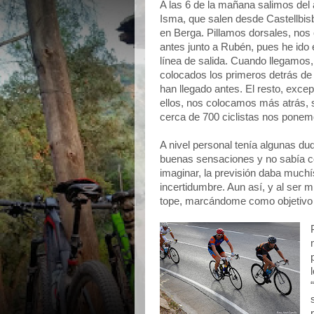
A las 6 de la mañana salimos del
Isma, que salen desde Castellbis
en Berga. Pillamos dorsales, no
antes junto a Rubén, pues he ido
línea de salida. Cuando llegamos
colocados los primeros detrás de 
han llegado antes. El resto, exc
ellos, nos colocamos más atrás, si
cerca de 700 ciclistas nos pone
A nivel personal tenía algunas d
buenas sensaciones y no sabía c
imaginar, la previsión daba much
incertidumbre. Aun así, y al ser m
tope, marcándome como objetivo b