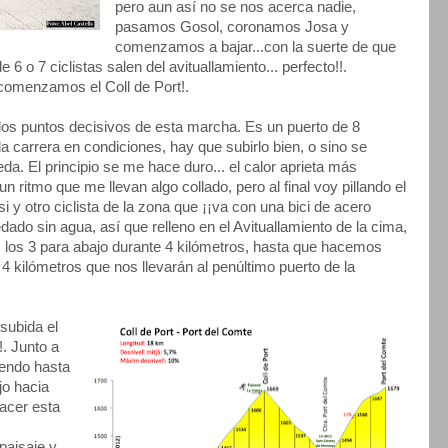
pero aun así no se nos acerca nadie,
pasamos Gosol, coronamos Josa y
comenzamos a bajar...con la suerte de que
6 o 7 ciclistas salen del avituallamiento... perfecto!!.
 comenzamos el Coll de Port!.
 los puntos decisivos de esta marcha. Es un puerto de 8
a carrera en condiciones, hay que subirlo bien, o sino se
da. El principio se me hace duro... el calor aprieta más
 ritmo que me llevan algo collado, pero al final voy pillando el
si y otro ciclista de la zona que ¡¡va con una bici de acero
ado sin agua, así que relleno en el Avituallamiento de la cima,
s los 3 para abajo durante 4 kilómetros, hasta que hacemos
 kilómetros que nos llevarán al penúltimo puerto de la
subida el
!. Junto a
endo hasta
jo hacia
acer esta
paisaje y