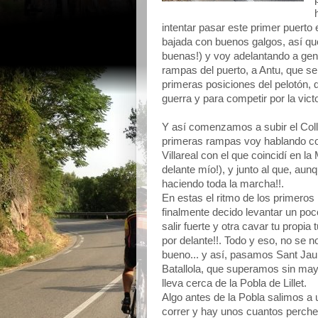
intentar pasar este primer puerto
bajada con buenos galgos, así qu
buenas!) y voy adelantando a gent
rampas del puerto, a Antu, que s
primeras posiciones del pelotón,
guerra y para competir por la victo
Y así comenzamos a subir el Coll 
primeras rampas voy hablando con
Villareal con el que coincidí en l
delante mío!), y junto al que, aun
haciendo toda la marcha!!.
En estas el ritmo de los primeros
finalmente decido levantar un poc
salir fuerte y otra cavar tu propia
por delante!!. Todo y eso, no se n
bueno... y así, pasamos Sant Ja
Batallola, que superamos sin ma
lleva cerca de la Pobla de Lillet.
Algo antes de la Pobla salimos a
correr y hay unos cuantos percher