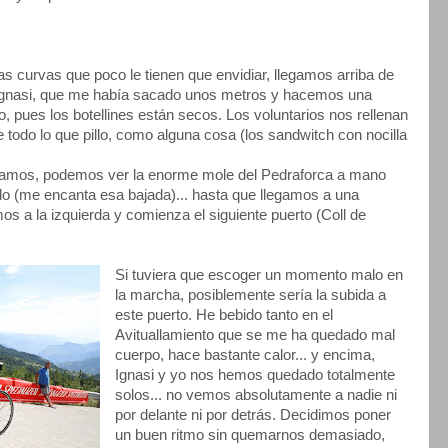
as curvas que poco le tienen que envidiar, llegamos arriba de
n Ignasi, que me había sacado unos metros y hacemos una
o, pues los botellines están secos. Los voluntarios nos rellenan
todo lo que pillo, como alguna cosa (los sandwitch con nocilla
e vamos, podemos ver la enorme mole del Pedraforca a mano
o (me encanta esa bajada)... hasta que llegamos a una
s a la izquierda y comienza el siguiente puerto (Coll de
Si tuviera que escoger un momento malo en
la marcha, posiblemente sería la subida a
este puerto. He bebido tanto en el
Avituallamiento que se me ha quedado mal
cuerpo, hace bastante calor... y encima,
Ignasi y yo nos hemos quedado totalmente
solos... no vemos absolutamente a nadie ni
por delante ni por detrás. Decidimos poner
un buen ritmo sin quemarnos demasiado,