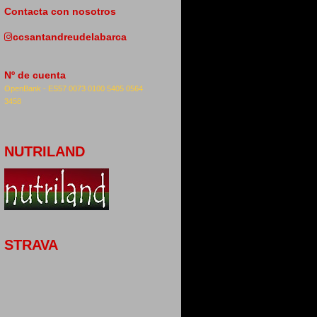
Contacta con nosotros
ccsantandreudelabarca
Nº de cuenta
OpenBank -
ES57 0073 0100 5405 0564
3458
NUTRILAND
STRAVA