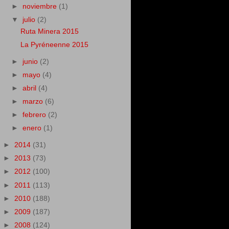
►
noviembre
(1)
▼
julio
(2)
Ruta Minera 2015
La Pyréneenne 2015
►
junio
(2)
►
mayo
(4)
►
abril
(4)
►
marzo
(6)
►
febrero
(2)
►
enero
(1)
►
2014
(31)
►
2013
(73)
►
2012
(100)
►
2011
(113)
►
2010
(188)
►
2009
(187)
►
2008
(124)