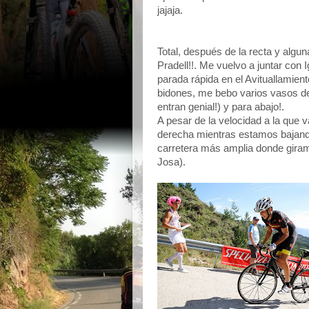
jajaja.
Total, después de la recta y algun
Pradell!!. Me vuelvo a juntar co
parada rápida en el Avituallamient
bidones, me bebo varios vasos de 
entran genial!) y para abajo!.
A pesar de la velocidad a la qu
derecha mientras estamos bajand
carretera más amplia donde giramo
Josa).