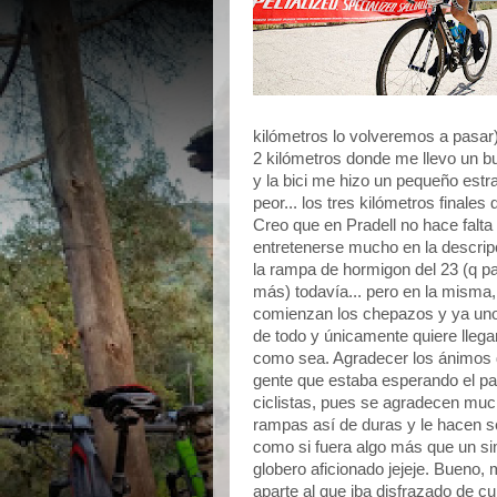
kilómetros lo volveremos a pasa
2 kilómetros donde me llevo un bu
y la bici me hizo un pequeño estra
peor... los tres kilómetros finales d
Creo que en Pradell no hace falta
entretenerse mucho en la descrip
la rampa de hormigon del 23 (q p
más) todavía... pero en la misma,
comienzan los chepazos y ya uno
de todo y únicamente quiere llegar
como sea. Agradecer los ánimos 
gente que estaba esperando el pa
ciclistas, pues se agradecen mu
rampas así de duras y le hacen se
como si fuera algo más que un s
globero aficionado jejeje. Bueno,
aparte al que iba disfrazado de cu