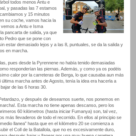
 árbol todos menos Antu e
bal, y pasadas las 7 estamos
s cambiamos y 15 minutos
 en su coche, vamos hacia la
, vemos a Antu e Isma
la pancarta de salida, ya que
epto Pedro que se pone con
n estar demasiado lejos y a las 8, puntuales, se da la salida y
mos en marcha.
udas, pues desde la Pyrennene no había tenido demasiadas
omo responderían las piernas. Además, y como ya os podéis
ísimo calor por la carreteras de Berga, lo que causaba aun más
i última marcha antes de Agosto, tenía la idea era hacerla a
ajar de las 6 horas 30.
Petardazo, y después de desearnos suerte, nos ponemos en
marcha!. Esta marcha no tiene apenas descanso, pero los
primeros 60 kilómetros (hasta iniciar Fumanya) son, tal vez,
los más llevaderos de todo el recorrido. En ellos al principio se
“medio llanea” hasta que en el kilómetro 20 se comienza a
subir el Coll de la Batallola, que no es excesivamente duro,
para después bajar y llanear por una muy buena carretera