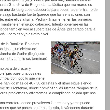
hasta Guardiola de Bergueda. La táctica que me marco es
 en uno de los grupos cabeceros para poder hacer el tramo de
e salgo bastante fuerte (parece que las sensaciones son
e, entre ellos a Isma, Pedro y finalmente, en las primeras
e mantiene en el grupo cabecero. Intento ponerme en las
 donde también veo al superclase de Àngel preparado para la
ria... pero eso ya es otro nivel.
de la Batallola. En estas
 Ignasi, un ciclista de
a Marcha de Gudar (llegó justo
que todavía no lo sé, terminaré
 no para de crecer y
o el pie, pues una cosa es
 tumba, con todo lo que viene
os han ido más de 40 - 50 ciclistas y el ritmo sigue siendo
ume de Frontanya, donde comienzan las últimas rampas de la
yores problemas y afrontamos la complicada bajada que nos
 una carretera donde prevalecen las rectas y ya se puede
ones que se ponen a tirar a lo bestia, llevándonos durante