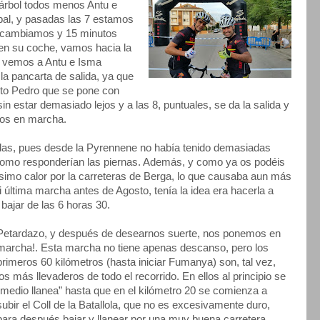
 árbol todos menos Antu e
bal, y pasadas las 7 estamos
s cambiamos y 15 minutos
 en su coche, vamos hacia la
, vemos a Antu e Isma
la pancarta de salida, ya que
epto Pedro que se pone con
n estar demasiado lejos y a las 8, puntuales, se da la salida y
mos en marcha.
udas, pues desde la Pyrennene no había tenido demasiadas
omo responderían las piernas. Además, y como ya os podéis
ísimo calor por la carreteras de Berga, lo que causaba aun más
i última marcha antes de Agosto, tenía la idea era hacerla a
ajar de las 6 horas 30.
Petardazo, y después de desearnos suerte, nos ponemos en
marcha!. Esta marcha no tiene apenas descanso, pero los
primeros 60 kilómetros (hasta iniciar Fumanya) son, tal vez,
los más llevaderos de todo el recorrido. En ellos al principio se
“medio llanea” hasta que en el kilómetro 20 se comienza a
subir el Coll de la Batallola, que no es excesivamente duro,
para después bajar y llanear por una muy buena carretera