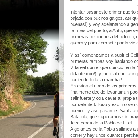
intentar pasar este primer puerto
bajada con buenos galgos, así qu
buenas!) y voy adelantando a gent
rampas del puerto, a Antu, que s
primeras posiciones del pelotón,
guerra y para competir por la victo
Y así comenzamos a subir el Coll 
primeras rampas voy hablando con
Villareal con el que coincidí en l
delante mío!), y junto al que, aun
haciendo toda la marcha!!.
En estas el ritmo de los primeros
finalmente decido levantar un poc
salir fuerte y otra cavar tu propia
por delante!!. Todo y eso, no se n
bueno... y así, pasamos Sant Ja
Batallola, que superamos sin ma
lleva cerca de la Pobla de Lillet.
Algo antes de la Pobla salimos a
correr y hay unos cuantos percher