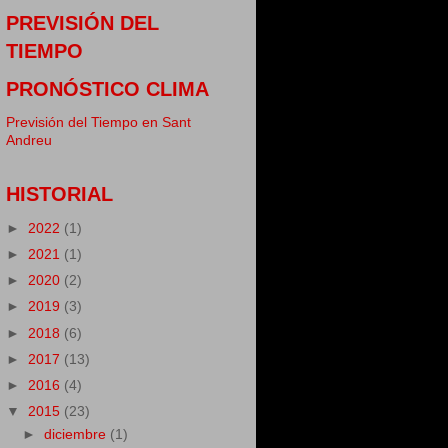
PREVISIÓN DEL
TIEMPO
PRONÓSTICO CLIMA
Previsión del Tiempo en Sant
Andreu
HISTORIAL
►
2022
(1)
►
2021
(1)
►
2020
(2)
►
2019
(3)
►
2018
(6)
►
2017
(13)
►
2016
(4)
▼
2015
(23)
►
diciembre
(1)