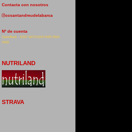
Contacta con nosotros
ccsantandreudelabarca
Nº de cuenta
OpenBank -
ES57 0073 0100 5405 0564
3458
NUTRILAND
STRAVA