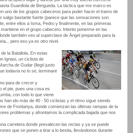
hasta Guardiola de Bergueda. La táctica que me marco es
 en uno de los grupos cabeceros para poder hacer el tramo de
e salgo bastante fuerte (parece que las sensaciones son
e, entre ellos a Isma, Pedro y finalmente, en las primeras
e mantiene en el grupo cabecero. Intento ponerme en las
 donde también veo al superclase de Àngel preparado para la
ria... pero eso ya es otro nivel.
de la Batallola. En estas
 Ignasi, un ciclista de
a Marcha de Gudar (llegó justo
que todavía no lo sé, terminaré
 no para de crecer y
o el pie, pues una cosa es
 tumba, con todo lo que viene
os han ido más de 40 - 50 ciclistas y el ritmo sigue siendo
ume de Frontanya, donde comienzan las últimas rampas de la
yores problemas y afrontamos la complicada bajada que nos
 una carretera donde prevalecen las rectas y ya se puede
ones que se ponen a tirar a lo bestia, llevándonos durante