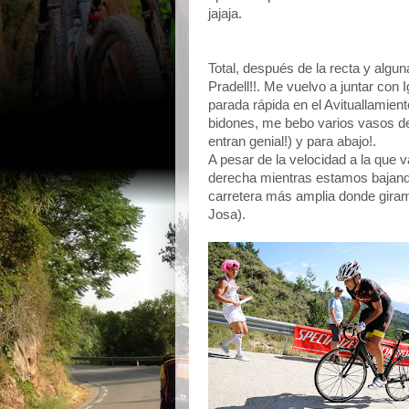
jajaja.
Total, después de la recta y algun
Pradell!!. Me vuelvo a juntar co
parada rápida en el Avituallamient
bidones, me bebo varios vasos de 
entran genial!) y para abajo!.
A pesar de la velocidad a la qu
derecha mientras estamos bajand
carretera más amplia donde giramo
Josa).