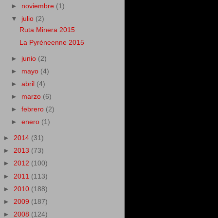
►
noviembre
(1)
▼
julio
(2)
Ruta Minera 2015
La Pyréneenne 2015
►
junio
(2)
►
mayo
(4)
►
abril
(4)
►
marzo
(6)
►
febrero
(2)
►
enero
(1)
►
2014
(31)
►
2013
(73)
►
2012
(100)
►
2011
(113)
►
2010
(188)
►
2009
(187)
►
2008
(124)