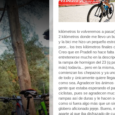
kilómetros lo volveremos a pasa
2 kilómetros donde me llevo un bu
y la bici me hizo un pequeño estra
peor... los tres kilómetros finales d
Creo que en Pradell no hace falta
entretenerse mucho en la descrip
la rampa de hormigon del 23 (q p
más) todavía... pero en la misma,
comienzan los chepazos y ya uno
de todo y únicamente quiere llegar
como sea. Agradecer los ánimos 
gente que estaba esperando el pa
ciclistas, pues se agradecen mu
rampas así de duras y le hacen se
como si fuera algo más que un s
globero aficionado jejeje. Bueno,
aparte al que iba disfrazado de cu