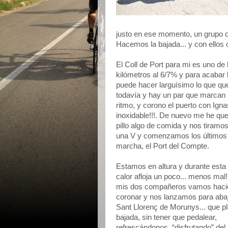
justo en ese momento, un grupo de 
Hacemos la bajada... y con ellos
El Coll de Port para mi es uno de
kilómetros al 6/7% y para acabar l
puede hacer larguísimo lo que que
todavía y hay un par que marcan un
ritmo, y corono el puerto con Igna
inoxidable!!!. De nuevo me he qued
pillo algo de comida y nos tiramo
una V y comenzamos los últimos 4
marcha, el Port del Compte.
Estamos en altura y durante esta 
calor afloja un poco... menos mal!
mis dos compañeros vamos haci
coronar y nos lanzamos para aba
Sant Llorenç de Morunys... que pl
bajada, sin tener que pedalear,
refrescándonos, “disfrutando” del 