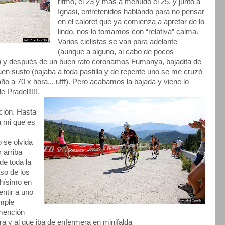
ritmo, el 23 y más a menudo el 25, y junto a
Ignasi, entretenidos hablando para no pensar
en el caloret que ya comienza a apretar de lo
lindo, nos lo tomamos con “relativa” calma.
Varios ciclistas se van para adelante
(aunque a alguno, al cabo de pocos
r) y después de un buen rato coronamos Fumanya, bajadita de
en susto (bajaba a toda pastilla y de repente uno se me cruzó
ño a 70 x hora... ufff). Pero acabamos la bajada y viene lo
e Pradell!!!!.
ción. Hasta
a mi que es
 se olvida
 arriba
de toda la
so de los
chísimo en
ntir a uno
imple
 mención
ra y al que iba de enfermera en minifalda