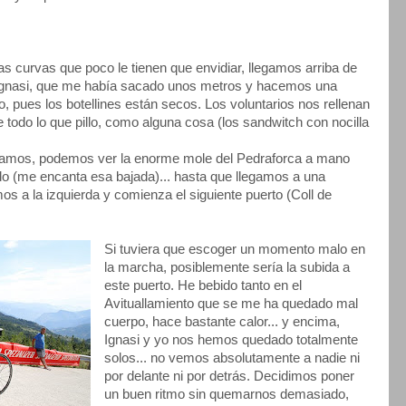
as curvas que poco le tienen que envidiar, llegamos arriba de
n Ignasi, que me había sacado unos metros y hacemos una
o, pues los botellines están secos. Los voluntarios nos rellenan
todo lo que pillo, como alguna cosa (los sandwitch con nocilla
e vamos, podemos ver la enorme mole del Pedraforca a mano
o (me encanta esa bajada)... hasta que llegamos a una
s a la izquierda y comienza el siguiente puerto (Coll de
Si tuviera que escoger un momento malo en
la marcha, posiblemente sería la subida a
este puerto. He bebido tanto en el
Avituallamiento que se me ha quedado mal
cuerpo, hace bastante calor... y encima,
Ignasi y yo nos hemos quedado totalmente
solos... no vemos absolutamente a nadie ni
por delante ni por detrás. Decidimos poner
un buen ritmo sin quemarnos demasiado,