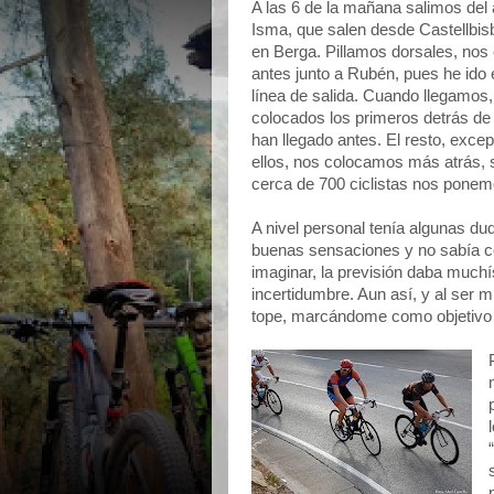
A las 6 de la mañana salimos del
Isma, que salen desde Castellbis
en Berga. Pillamos dorsales, no
antes junto a Rubén, pues he ido
línea de salida. Cuando llegamos
colocados los primeros detrás de 
han llegado antes. El resto, exc
ellos, nos colocamos más atrás, si
cerca de 700 ciclistas nos pone
A nivel personal tenía algunas d
buenas sensaciones y no sabía c
imaginar, la previsión daba much
incertidumbre. Aun así, y al ser m
tope, marcándome como objetivo b