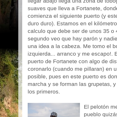
llegar abajo llega una zona de tob
suaves que lleva a Fortanete, dond
comienza el siguiente puerto (y est
duro duro). Estamos en el kilómetr
calculo que debe ser de unos 35 o 
segundo veo que hay parón y nadie 
una idea a la cabeza. Me tomo el bot
izquierda... arranco y me escapo!. El
puerto de Fortanete con algo de dis
coronarlo (cuando me pillaran) en 
posible, pues en este puerto es do
marcha y se forman las grupetas, y
los primeros.
El pelotón m
pueblo quizá