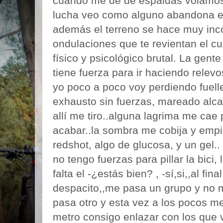
cuando me dé de espaldas volamos
lucha veo como alguno abandona en 
además el terreno se hace muy inc
ondulaciones que te revientan el cu
físico y psicológico brutal. La gen
tiene fuerza para ir haciendo relev
yo poco a poco voy perdiendo fuel
exhausto sin fuerzas, mareado alcan
allí me tiro..alguna lagrima me ca
acabar..la sombra me cobija y empi
redshot, algo de glucosa, y un gel.
no tengo fuerzas para pillar la bici,
falta el -¿estás bien? , -sí,si,,al f
despacito,,me pasa un grupo y no
pasa otro y esta vez a los pocos m
metro consigo enlazar con los que 