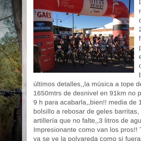
últimos detalles,,la música a tope 
1650mtrs de desnivel en 91km no p
9 h para acabarla,,bien!! media de 1
bolsillo a rebosar de geles barritas, 
artillería que no falte,,3 litros de ag
Impresionante como van los pros!! T
ya se ve la polvareda como si fuera 