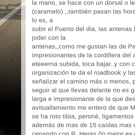
la mano, se hace con un dorsal o le
(caramelo) ,,también pasan las hora
lo es, a
subir el Puerto del dia, las antenas
joder con la
antenas,,como me gustan las de Pal
impresionantes de la cordillera del
eteeerna subida, toca bajar..y con 
organización te da el roadbook y 
señalizar el camino más o menos, pe
seguir al que llevas delante no es 
larga e impresionante de la que de
avituallamiento me entero de que M
se ha roto tibia, peroné, ligamento
además de mas de 15 caídas mas o
cenando con R. Heras (lo mejor es