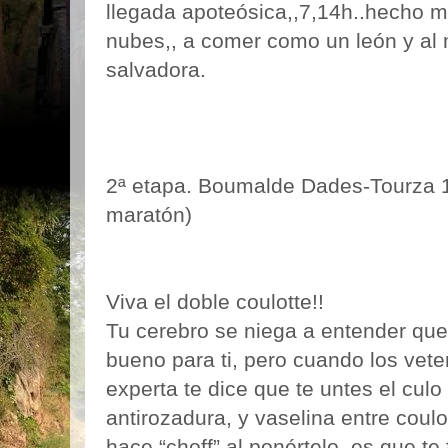
llegada apoteósica,,7,14h..hecho mi
nubes,, a comer como un león y al m
salvadora.
2ª etapa. Boumalde Dades-Tourza 
maratón)
Viva el doble coulotte!!
Tu cerebro se niega a entender que 
bueno para ti, pero cuando los vet
experta te dice que te untes el cu
antirozadura, y vaselina entre coulo
hace “choff” al ponértelo, es que t