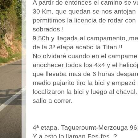
A partir de entonces el camino se v
30 Km. que quedan se nos antojan u
permitimos la licencia de rodar con
sobrados!!
9.50h y llegada al campamento,,me 
de la 3ª etapa acabo la Titan!!!
No olvidaré cuando en el campamen
anochecer todos los 4x4 y el helicó
que llevaba mas de 6 horas desparec
medio pajarito tiro la bici y empezó
localizaron la bici y luego al chaval
salio a correr.
4ª etapa. Tagueroumt-Merzouga 96
Y a esto lo llaman Fes-fes..?