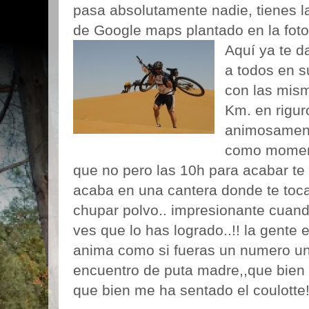
pasa absolutamente nadie, tienes l
de Google maps plantado en la fotog
Aquí ya te d
a todos en s
con las mis
Km. en rigur
animosament
como moment
que no pero las 10h para acabar t
acaba en una cantera donde te toc
chupar polvo.. impresionante cuan
ves que lo has logrado..!! la gente 
anima como si fueras un numero un
encuentro de puta madre,,que bien
que bien me ha sentado el coulotte!