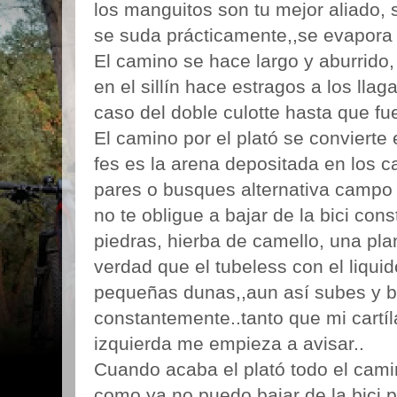
los manguitos son tu mejor aliado,
se suda prácticamente,,se evapora 
El camino se hace largo y aburrido,
en el sillín hace estragos a los lla
caso del doble culotte hasta que fu
El camino por el plató se convierte e
fes es la arena depositada en los 
pares o busques alternativa campo
no te obligue a bajar de la bici con
piedras, hierba de camello, una pla
verdad que el tubeless con el liquid
pequeñas dunas,,aun así subes y ba
constantemente..tanto que mi cartíla
izquierda me empieza a avisar..
Cuando acaba el plató todo el cami
como ya no puedo bajar de la bici 