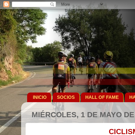
INICIO
SOCIOS
HALL OF FAME
HA
MIÉRCOLES, 1 DE MAYO DE
CICLI