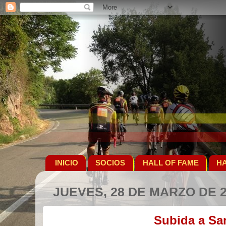
INICIO
SOCIOS
HALL OF FAME
HA
JUEVES, 28 DE MARZO DE 
Subida a Sa