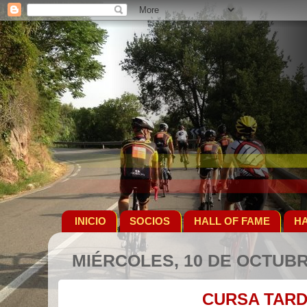
INICIO
SOCIOS
HALL OF FAME
HA
MIÉRCOLES, 10 DE OCTUBR
CURSA TARD