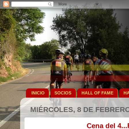
INICIO
SOCIOS
HALL OF FAME
HA
MIÉRCOLES, 8 DE FEBRERO
Cena del 4..