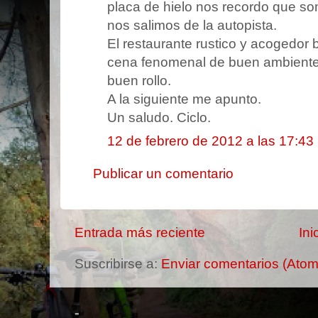
placa de hielo nos recordo que s
nos salimos de la autopista.
El restaurante rustico y acogedo
cena fenomenal de buen ambiente 
buen rollo.
A la siguiente me apunto.
Un saludo. Ciclo.
12 de febrero de 2012 a las 17:43
Publicar un comentario
Entrada más reciente
Ini
Suscribirse a:
Enviar comentarios (Atom
-