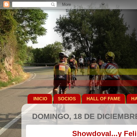
INICIO
SOCIOS
HALL OF FAME
HA
DOMINGO, 18 DE DICIEMBRE
Showdoval...y Felic