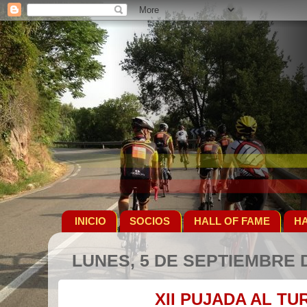
INICIO
SOCIOS
HALL OF FAME
HA
LUNES, 5 DE SEPTIEMBRE 
XII PUJADA AL TU