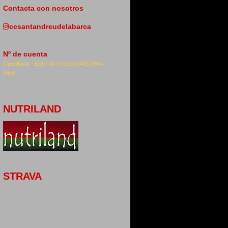
Contacta con nosotros
ccsantandreudelabarca
Nº de cuenta
OpenBank -
ES57 0073 0100 5405 0564
3458
NUTRILAND
STRAVA