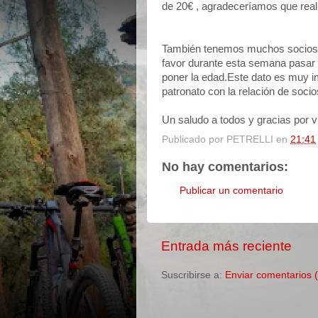
de 20€ , agradeceríamos que reali
También tenemos muchos socios qu
favor durante esta semana pasar po
poner la edad.Este dato es muy i
patronato con la relación de socio
Un saludo a todos y gracias por 
Publicado por
PETRELLI
en
21:41
No hay comentarios:
Publicar un comentario
Entrada más reciente
Suscribirse a:
Enviar comentarios 