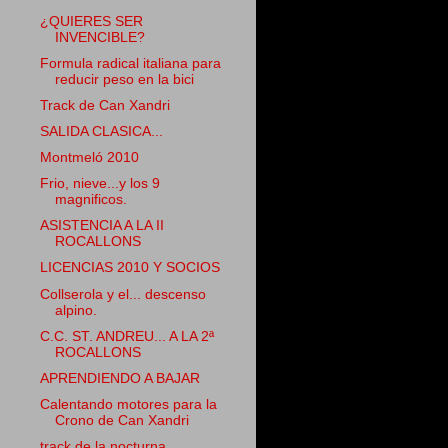
¿QUIERES SER
INVENCIBLE?
Formula radical italiana para
reducir peso en la bici
Track de Can Xandri
SALIDA CLASICA...
Montmeló 2010
Frio, nieve...y los 9
magnificos.
ASISTENCIA A LA II
ROCALLONS
LICENCIAS 2010 Y SOCIOS
Collserola y el... descenso
alpino.
C.C. ST. ANDREU... A LA 2ª
ROCALLONS
APRENDIENDO A BAJAR
Calentando motores para la
Crono de Can Xandri
track de la nocturna