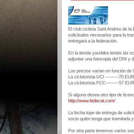
El club ciclista Sant Andreu de l
solicitudes necesarios para la tra
entregará a la federación.
En la tienda yourbike tenéis las s
adjuntar una fotocopia del DNI y
Los precios varían en función de l
La cicloturista UCI ---------70 E
La cicloturista FCC---------57 E
Si alguno desea otro tipo de licen
http://www.fedecat.com/
.
La fecha tope de entrega de solici
socio quién tenga que tramitarla y 
Por otra parte tenemos varios soc