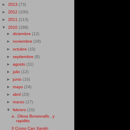
►
2013
(73)
►
2012
(100)
►
2011
(113)
▼
2010
(188)
►
diciembre
(12)
►
noviembre
(18)
►
octubre
(10)
►
septiembre
(8)
►
agosto
(11)
►
julio
(12)
►
junio
(15)
►
mayo
(24)
►
abril
(23)
►
marzo
(17)
▼
febrero
(15)
a...Olesa Bonesvalls...y
rapidito.
II Crono Can Xandri