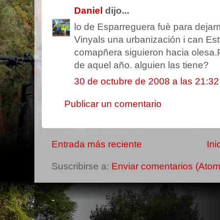
Daniel
dijo...
lo de Esparreguera fuè para dejar
Vinyals una urbanización i can Est
comapñera siguieron hacia olesa.Po
de aquel año. alguien las tiene?
30 de octubre de 2008 a las 21:32
Publicar un comentario
Entrada más reciente
Ini
Suscribirse a:
Enviar comentarios (Atom
-