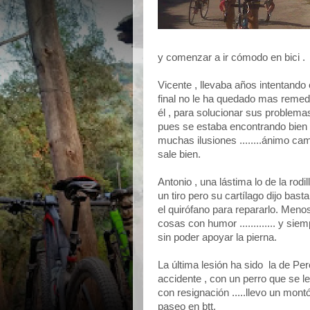
y comenzar a ir cómodo en bici .
Vicente , llevaba años intentando e
final no le ha quedado mas remed
él , para solucionar sus problema
pues se estaba encontrando bien e
muchas ilusiones ........ánimo c
sale bien.
Antonio , una lástima lo de la rod
un tiro pero su cartílago dijo bast
el quirófano para repararlo. Meno
cosas con humor ............. y si
sin poder apoyar la pierna.
La última lesión ha sido la de Per
accidente , con un perro que se l
con resignación .....llevo un mont
paseo en btt.