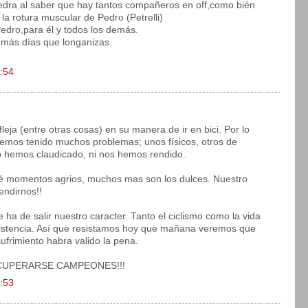
dra al saber que hay tantos compañeros en off,como bién
 la rotura muscular de Pedro (Petrelli)
edro,para él y todos los demás.
 más días que longanizas.
9:54
fleja (entre otras cosas) en su manera de ir en bici. Por lo
emos tenido muchos problemas; unos físicos, otros de
o hemos claudicado, ni nos hemos rendido.
é momentos agrios, muchos mas son los dulces. Nuestro
endirnos!!
a de salir nuestro caracter. Tanto el ciclismo como la vida
istencia. Así que resistamos hoy que mañana veremos que
sufrimiento habra valido la pena.
CUPERARSE CAMPEONES!!!
0:53