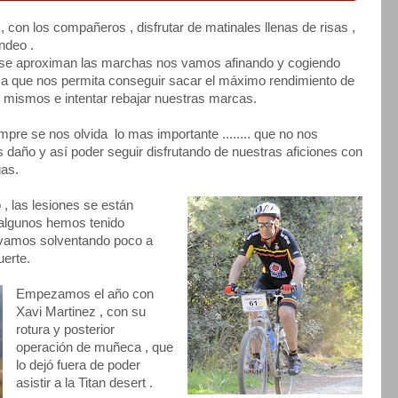
 , con los compañeros , disfrutar de matinales llenas de risas ,
ndeo .
se aproximan las marchas nos vamos afinando y cogiendo
a que nos permita conseguir sacar el máximo rendimiento de
 mismos e intentar rebajar nuestras marcas.
mpre se nos olvida lo mas importante ........ que no nos
daño y así poder seguir disfrutando de nuestras aficiones con
gas.
 , las lesiones se están
algunos hemos tenido
 vamos solventando poco a
erte.
Empezamos el año con
Xavi Martinez , con su
rotura y posterior
operación de muñeca , que
lo dejó fuera de poder
asistir a la Titan desert .