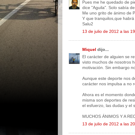
Pues me he quedado de pie
dice "Aguila". Solo sabía de
Me uno grito de ánimo de P
Y que tranquilos,que habrá
Salu2
13 de julio de 2012 a las 1
Miquel
dijo...
El carácter de alguien se re
visto muchos de nosotros h
motivación. Sin embargo n
Aunque este deporte nos d
carácter nos impulsa a no r
Ahora es el momento donde h
misma son deportes de res
el esfuerzo, las dudas y el 
MUCHOS ÁNIMOS Y A RE
13 de julio de 2012 a las 2