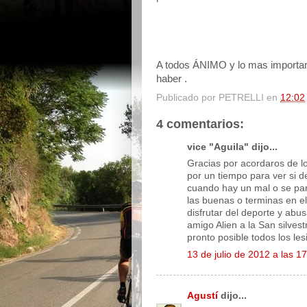
A todos ÁNIMO y lo mas important
haber .
Publicado por
PETRELLI
en
12:02
4 comentarios:
vice "Aguila" dijo...
Gracias por acordaros de lo
por un tiempo para ver si d
cuando hay un mal o se par
las buenas o terminas en e
disfrutar del deporte y abu
amigo Alien a la San silves
pronto posible todos los le
13 de julio de 2012 a las 1
Agustí
dijo...