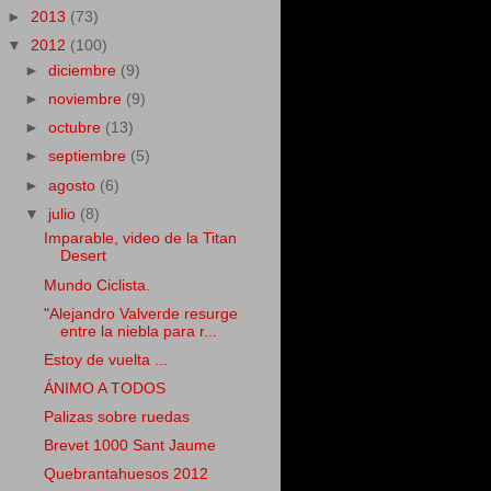
►
2013
(73)
▼
2012
(100)
►
diciembre
(9)
►
noviembre
(9)
►
octubre
(13)
►
septiembre
(5)
►
agosto
(6)
▼
julio
(8)
Imparable, video de la Titan
Desert
Mundo Ciclista.
"Alejandro Valverde resurge
entre la niebla para r...
Estoy de vuelta ...
ÁNIMO A TODOS
Palizas sobre ruedas
Brevet 1000 Sant Jaume
Quebrantahuesos 2012