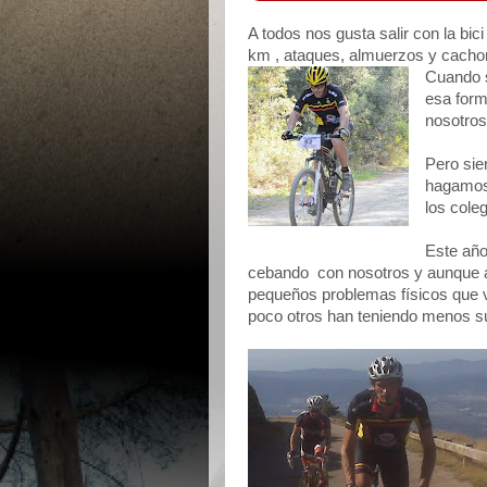
A todos nos gusta salir con la bici
km , ataques, almuerzos y cacho
Cuando 
esa form
nosotros
Pero sie
hagamos 
los cole
Este año
cebando con nosotros y aunque 
pequeños problemas físicos que
poco otros han teniendo menos su