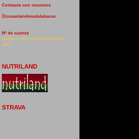
Contacta con nosotros
ccsantandreudelabarca
Nº de cuenta
OpenBank -
ES57 0073 0100 5405 0564
3458
NUTRILAND
STRAVA