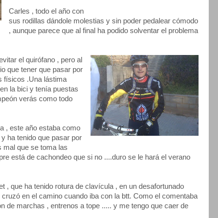
Carles , todo el año con
sus rodillas dándole molestias y sin poder pedalear cómodo
, aunque parece que al final ha podido solventar el problema
vitar el quirófano , pero al
io que tener que pasar por
s físicos .Una lástima
n la bici y tenía puestas
ampeón verás como todo
illa , este año estaba como
a y ha tenido que pasar por
s mal que se toma las
empre está de cachondeo que si no ....duro se le hará el verano
et , que ha tenido rotura de clavícula , en un desafortunado
e cruzó en el camino cuando iba con la btt. Como el comentaba
ón de marchas , entrenos a tope ..... y me tengo que caer de