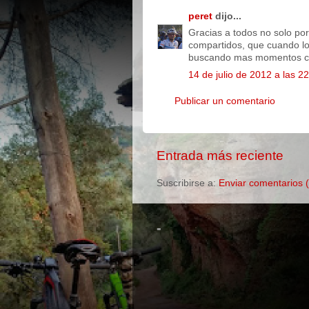
peret
dijo...
Gracias a todos no solo po
compartidos, que cuando lo
buscando mas momentos 
14 de julio de 2012 a las 2
Publicar un comentario
Entrada más reciente
Suscribirse a:
Enviar comentarios 
-