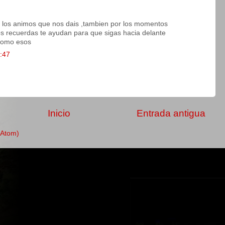
r los animos que nos dais ,tambien por los momentos
s recuerdas te ayudan para que sigas hacia delante
como esos
2:47
Inicio
Entrada antigua
(Atom)