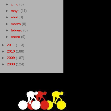
►
junio
(5)
►
mayo
(11)
►
abril
(9)
►
marzo
(8)
►
febrero
(8)
►
enero
(9)
►
2011
(113)
►
2010
(188)
►
2009
(187)
►
2008
(124)