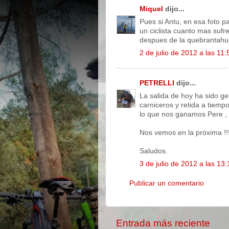
Miquel
dijo...
Pues si Antu, en esa foto 
un ciclista cuanto mas suf
despues de la quebrantahue
2 de julio de 2012 a las 11:
PETRELLI
dijo...
La salida de hoy ha sido gen
carniceros y retida a tiempo
lo que nos ganamos Pere , 
Nos vemos en la próxima !!!
Saludos.
3 de julio de 2012 a las 13:
Publicar un comentario
Entrada más reciente