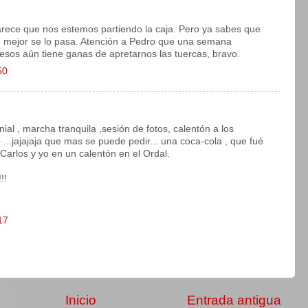
parece que nos estemos partiendo la caja. Pero ya sabes que
re mejor se lo pasa. Atención a Pedro que una semana
sos aún tiene ganas de apretarnos las tuercas, bravo.
50
ial , marcha tranquila ,sesión de fotos, calentón a los
 ...jajajaja que mas se puede pedir... una coca-cola , que fué
Carlos y yo en un calentón en el Ordal.
!!
17
Inicio
Entrada antigua