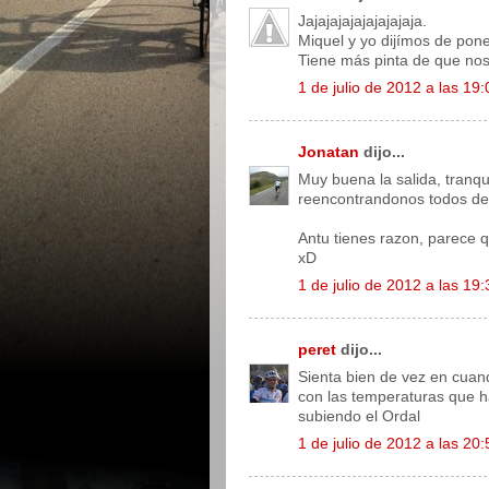
Jajajajajajajajajaja.
Miquel y yo dijímos de pon
Tiene más pinta de que nos
1 de julio de 2012 a las 19:
Jonatan
dijo...
Muy buena la salida, tranq
reencontrandonos todos de
Antu tienes razon, parece 
xD
1 de julio de 2012 a las 19:
peret
dijo...
Sienta bien de vez en cuan
con las temperaturas que h
subiendo el Ordal
1 de julio de 2012 a las 20: