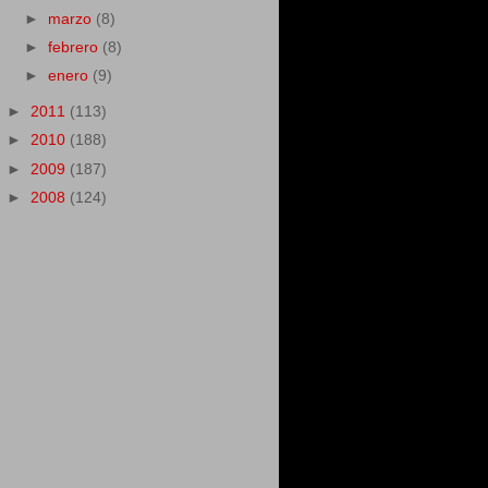
►
marzo
(8)
►
febrero
(8)
►
enero
(9)
►
2011
(113)
►
2010
(188)
►
2009
(187)
►
2008
(124)