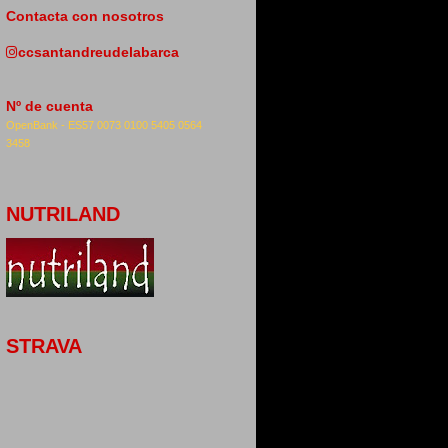
Contacta con nosotros
ccsantandreudelabarca
Nº de cuenta
OpenBank -
ES57 0073 0100 5405 0564
3458
NUTRILAND
STRAVA