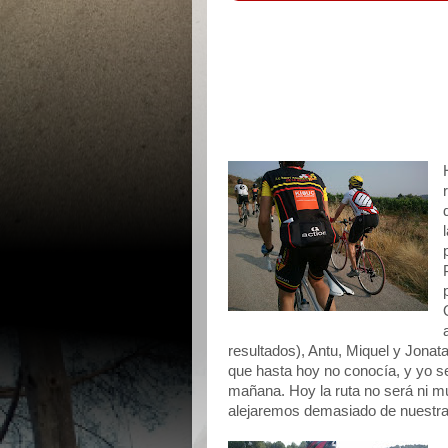
resultados), Antu, Miquel y Jonat
que hasta hoy no conocía, y yo se
mañana. Hoy la ruta no será ni m
alejaremos demasiado de nuestras