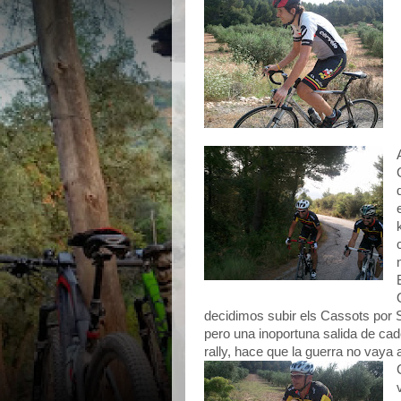
decidimos subir els Cassots por S
pero una inoportuna salida de cade
rally, hace que la guerra no vaya