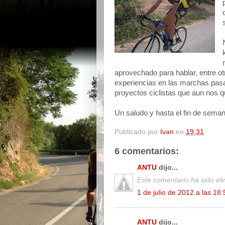
aprovechado para hablar, entre ot
experiencias en las marchas pas
proyectos ciclistas que aun nos 
Un saludo y hasta el fin de seman
Publicado por
Ivan
en
19:31
6 comentarios:
ANTU
dijo...
Este comentario ha sido eli
1 de julio de 2012 a las 18:
ANTU
dijo...