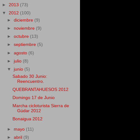
►
2013
(73)
▼
2012
(100)
►
diciembre
(9)
►
noviembre
(9)
►
octubre
(13)
►
septiembre
(5)
►
agosto
(6)
►
julio
(8)
▼
junio
(5)
Sabado 30 Junio:
Reencuentro.
QUEBRANTAHUESOS 2012
Domingo 17 de Junio
Marcha cicloturista Sierra de
Gúdar 2012
Bonaigua 2012
►
mayo
(11)
►
abril
(9)