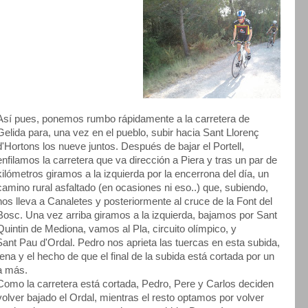
Así pues, ponemos rumbo rápidamente a la carretera de
Gelida para, una vez en el pueblo, subir hacia Sant Llorenç
d'Hortons los nueve juntos. Después de bajar el Portell,
enfilamos la carretera que va dirección a Piera y tras un par de
kilómetros giramos a la izquierda por la encerrona del día, un
camino rural asfaltado (en ocasiones ni eso..) que, subiendo,
nos lleva a Canaletes y posteriormente al cruce de la Font del
Bosc. Una vez arriba giramos a la izquierda, bajamos por Sant
Quintin de Mediona, vamos al Pla, circuito olímpico, y
ant Pau d'Ordal. Pedro nos aprieta las tuercas en esta subida,
na y el hecho de que el final de la subida está cortada por un
 a más.
Como la carretera está cortada, Pedro, Pere y Carlos deciden
volver bajado el Ordal, mientras el resto optamos por volver