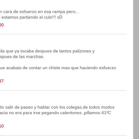
er cara de esfuerzo en esa rampa pero...
 estamos partiendo el culo!!! xD
00
uila que ya tocaba despues de tantos palizones y
spues de las marchas.
que acabais de contar un chiste mas que haciendo esfuerzo
37
do salir de paseo y hablar con los colegas,de todos modos
acia no era para irse pegando calentones ,pillamos 41ºC
50