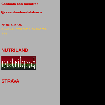
Contacta con nosotros
ccsantandreudelabarca
Nº de cuenta
OpenBank -
ES57 0073 0100 5405 0564
3458
NUTRILAND
STRAVA