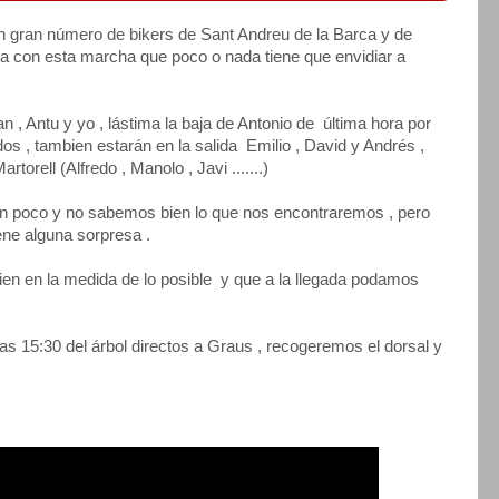
 gran número de bikers de Sant Andreu de la Barca y de
ta con esta marcha que poco o nada tiene que envidiar a
n , Antu y yo , lástima la baja de Antonio de última hora por
s , tambien estarán en la salida Emilio , David y Andrés ,
rtorell (Alfredo , Manolo , Javi .......)
 un poco y no sabemos bien lo que nos encontraremos , pero
ene alguna sorpresa .
 bien en la medida de lo posible y que a la llegada podamos
as 15:30 del árbol directos a Graus , recogeremos el dorsal y