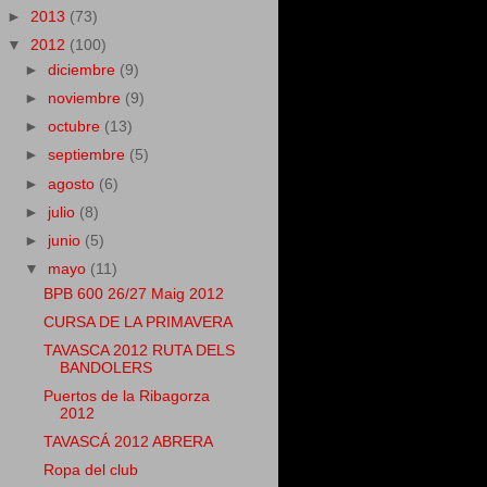
►
2013
(73)
▼
2012
(100)
►
diciembre
(9)
►
noviembre
(9)
►
octubre
(13)
►
septiembre
(5)
►
agosto
(6)
►
julio
(8)
►
junio
(5)
▼
mayo
(11)
BPB 600 26/27 Maig 2012
CURSA DE LA PRIMAVERA
TAVASCA 2012 RUTA DELS
BANDOLERS
Puertos de la Ribagorza
2012
TAVASCÁ 2012 ABRERA
Ropa del club