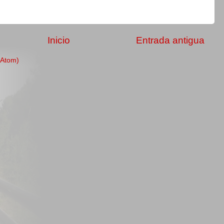
Inicio
Entrada antigua
(Atom)