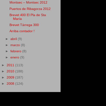
Montsec – Montsec 2012
Puertos de Ribagorza 2012
Brevet 400 El Pla de Sta
María
Brevet Tárrega 300
Arriba contador !
►
abril
(9)
►
marzo
(8)
►
febrero
(8)
►
enero
(9)
►
2011
(113)
►
2010
(188)
►
2009
(187)
►
2008
(124)