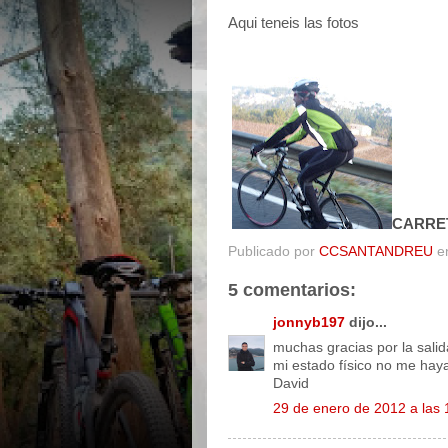
Aqui teneis las fotos
CARRE
Publicado por
CCSANTANDREU
e
5 comentarios:
jonnyb197
dijo...
muchas gracias por la sali
mi estado físico no me haya
David
29 de enero de 2012 a las 