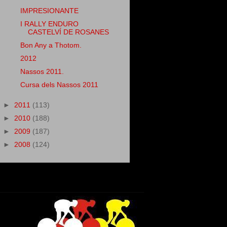
IMPRESIONANTE
I RALLY ENDURO
CASTELVÍ DE ROSANES
Bon Any a Thotom.
2012
Nassos 2011.
Cursa dels Nassos 2011
►
2011
(113)
►
2010
(188)
►
2009
(187)
►
2008
(124)