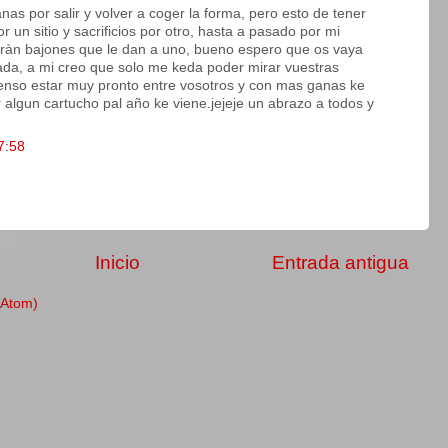
as por salir y volver a coger la forma, pero esto de tener
or un sitio y sacrificios por otro, hasta a pasado por mi
 seràn bajones que le dan a uno, bueno espero que os vaya
da, a mi creo que solo me keda poder mirar vuestras
ienso estar muy pronto entre vosotros y con mas ganas ke
r algun cartucho pal año ke viene.jejeje un abrazo a todos y
7:58
Inicio
Entrada antigua
(Atom)