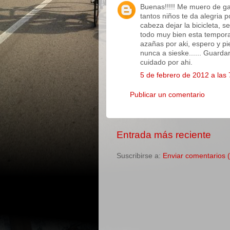
Buenas!!!!! Me muero de gan
tantos niños te da alegria p
cabeza dejar la bicicleta,
todo muy bien esta tempora
azañas por aki, espero y p
nunca a sieske...... Guarda
cuidado por ahi.
5 de febrero de 2012 a las 
Publicar un comentario
Entrada más reciente
Suscribirse a:
Enviar comentarios 