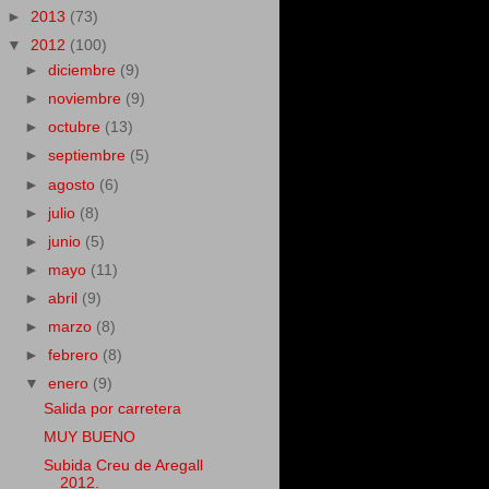
►
2013
(73)
▼
2012
(100)
►
diciembre
(9)
►
noviembre
(9)
►
octubre
(13)
►
septiembre
(5)
►
agosto
(6)
►
julio
(8)
►
junio
(5)
►
mayo
(11)
►
abril
(9)
►
marzo
(8)
►
febrero
(8)
▼
enero
(9)
Salida por carretera
MUY BUENO
Subida Creu de Aregall
2012.