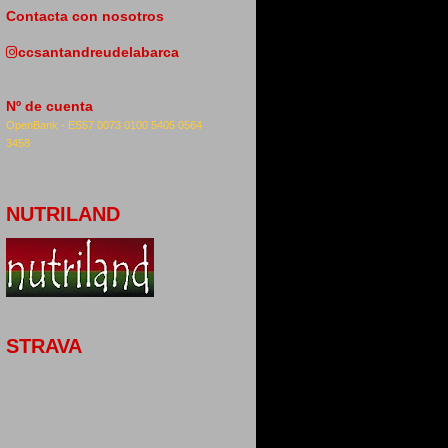
Contacta con nosotros
ccsantandreudelabarca
Nº de cuenta
OpenBank -
ES57 0073 0100 5405 0564
3458
NUTRILAND
STRAVA