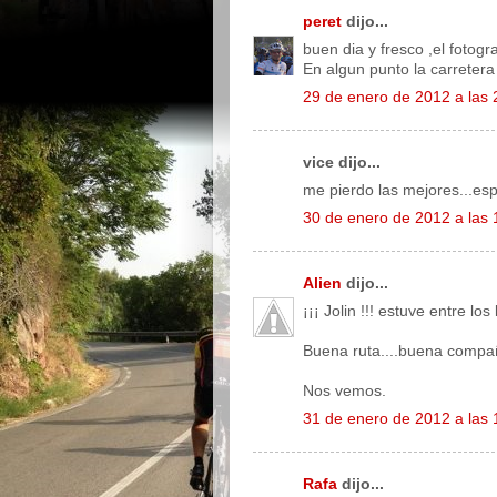
peret
dijo...
buen dia y fresco ,el fotogr
En algun punto la carretera
29 de enero de 2012 a las 
vice dijo...
me pierdo las mejores...esp
30 de enero de 2012 a las 
Alien
dijo...
¡¡¡ Jolin !!! estuve entre lo
Buena ruta....buena compañ
Nos vemos.
31 de enero de 2012 a las 
Rafa
dijo...