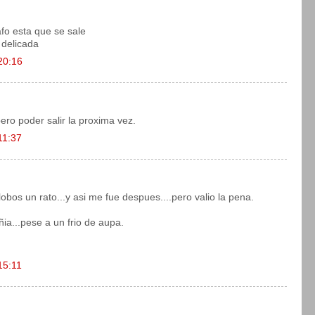
afo esta que se sale
 delicada
20:16
ero poder salir la proxima vez.
11:37
s lobos un rato...y asi me fue despues....pero valio la pena.
ia...pese a un frio de aupa.
15:11