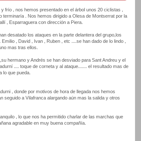
y frío , nos hemos presentado en el árbol unos 20 ciclistas ,
 terminaría . Nos hemos dirigido a Olesa de Montserrat por la
allí , Esparraguera con dirección a Piera.
an desatado los ataques en la parte delantera del grupo,los
milio , David , Ivan , Ruben , etc ....se han dado de lo lindo ,
uno mas tras ellos.
 ,su hermano y Andrés se han desviado para Sant Andreu y el
urní .... toque de corneta y al ataque....... el resultado mas de
a lo que pueda.
urni , donde por motivos de hora de llegada nos hemos
n seguido a Vilafranca alargando aún mas la salida y otros
ranquilo , lo que nos ha permitido charlar de las marchas que
 mañana agradable en muy buena compañía.