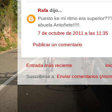
Rafa
dijo...
Puesto ke mi ritmo era superior??
abuela Antoñete!!!!!.
7 de octubre de 2011 a las 11:35
Publicar un comentario
Entrada más reciente
Ini
Suscribirse a:
Enviar comentarios (Atom
-