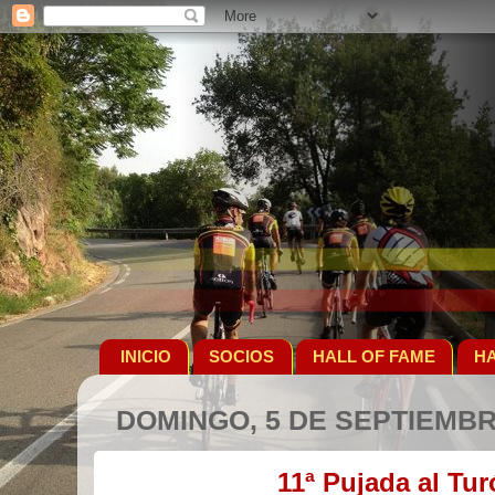
INICIO
SOCIOS
HALL OF FAME
HA
DOMINGO, 5 DE SEPTIEMBR
11ª Pujada al Tu