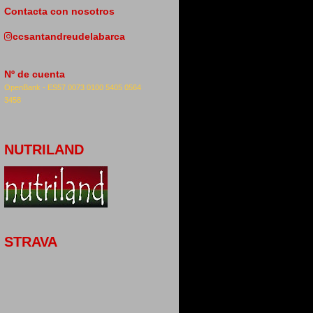
Contacta con nosotros
ccsantandreudelabarca
Nº de cuenta
OpenBank -
ES57 0073 0100 5405 0564
3458
NUTRILAND
STRAVA