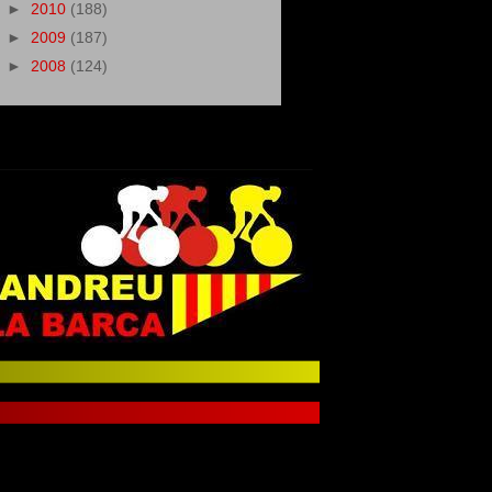
►
2010
(188)
►
2009
(187)
►
2008
(124)