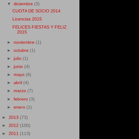
▼
diciembre
(3)
CUOTA DE SOCIO 2014
Licencias 2015
FELICES FIESTAS Y FELIZ
2015
►
noviembre
(1)
►
octubre
(1)
►
julio
(1)
►
junio
(4)
►
mayo
(6)
►
abril
(4)
►
marzo
(7)
►
febrero
(3)
►
enero
(1)
►
2013
(73)
►
2012
(100)
►
2011
(113)