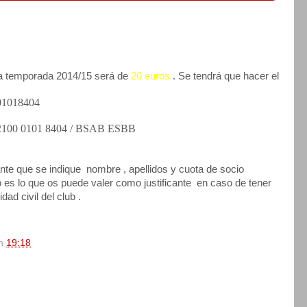
la temporada 2014/15 será de
20 euros
. Se tendrá que hacer el
01018404
2100 0101 8404 / BSAB ESBB
nte que se indique
nombre , apellidos y cuota de socio
o es lo que os puede valer como justificante
en caso de tener
ad civil del club .
n
19:18