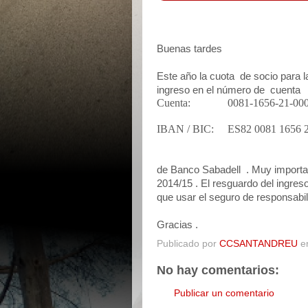
Buenas tardes
Este año la cuota
de socio para 
ingreso en el número de
cuenta
Cuenta:
0081-1656-21-00
IBAN / BIC:
ES82 0081 1656 
de Banco Sabadell
. Muy importa
2014/15 . El resguardo del ingres
que usar el seguro de responsabilid
Gracias .
Publicado por
CCSANTANDREU
e
No hay comentarios:
Publicar un comentario