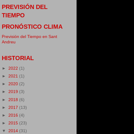
PREVISIÓN DEL
TIEMPO
PRONÓSTICO CLIMA
Previsión del Tiempo en Sant
Andreu
HISTORIAL
►
2022
(1)
►
2021
(1)
►
2020
(2)
►
2019
(3)
►
2018
(6)
►
2017
(13)
►
2016
(4)
►
2015
(23)
▼
2014
(31)