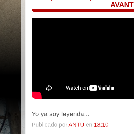
AVANT!
Yo ya soy leyenda...
Publicado por
ANTU
en
18:10