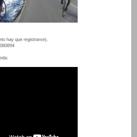
to hay que registrarse).
42080894
eda: