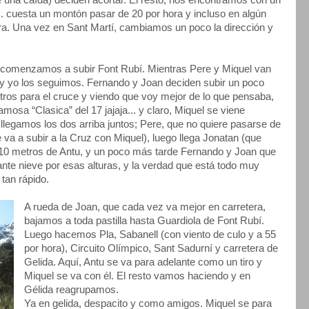
e una caída) deciden acortar. El resto, nos encontramos con un
... cuesta un montón pasar de 20 por hora y incluso en algún
ra. Una vez en Sant Martí, cambiamos un poco la dirección y
a comenzamos a subir Font Rubí. Mientras Pere y Miquel van
 y yo los seguimos. Fernando y Joan deciden subir un poco
tros para el cruce y viendo que voy mejor de lo que pensaba,
mosa “Clasica” del 17 jajaja... y claro, Miquel se viene
llegamos los dos arriba juntos; Pere, que no quiere pasarse de
 va a subir a la Cruz con Miquel), luego llega Jonatan (que
 10 metros de Antu, y un poco más tarde Fernando y Joan que
nte nieve por esas alturas, y la verdad que está todo muy
tan rápido.
A rueda de Joan, que cada vez va mejor en carretera,
bajamos a toda pastilla hasta Guardiola de Font Rubí.
Luego hacemos Pla, Sabanell (con viento de culo y a 55
por hora), Circuito Olímpico, Sant Sadurní y carretera de
Gelida. Aquí, Antu se va para adelante como un tiro y
Miquel se va con él. El resto vamos haciendo y en
Gélida reagrupamos.
Ya en gelida, despacito y como amigos. Miquel se para