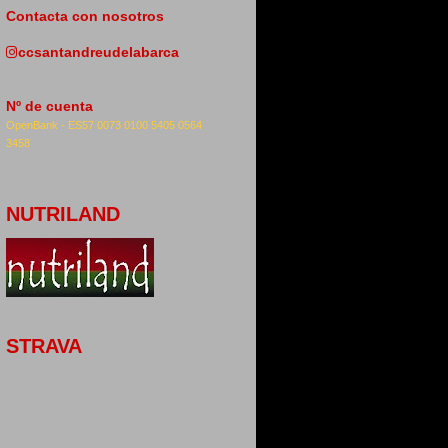
Contacta con nosotros
ccsantandreudelabarca
Nº de cuenta
OpenBank -
ES57 0073 0100 5405 0564
3458
NUTRILAND
STRAVA