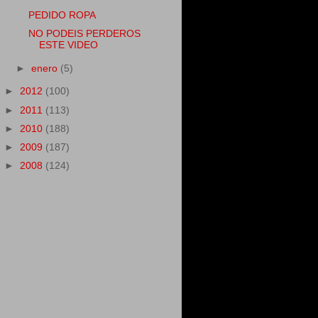
PEDIDO ROPA
NO PODEIS PERDEROS
ESTE VIDEO
►
enero
(5)
►
2012
(100)
►
2011
(113)
►
2010
(188)
►
2009
(187)
►
2008
(124)