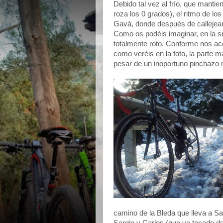
Debido tal vez al frío, que manti
roza los 0 grados), el ritmo de lo
Gavà, donde después de calleje
Como os podéis imaginar, en la su
totalmente roto. Conforme nos ac
como veréis en la foto, la parte m
pesar de un inoportuno pinchazo 
camino de la Bleda que lleva a Sa