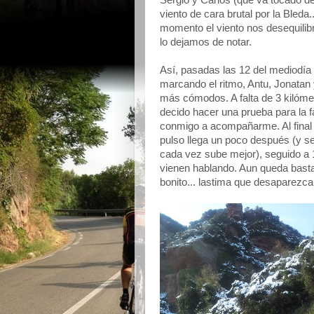
Sergio y Carlos (que va tocado d
viento de cara brutal por la Bleda
momento el viento nos desequilib
lo dejamos de notar.
Así, pasadas las 12 del mediodí
marcando el ritmo, Antu, Jonatan
más cómodos. A falta de 3 kilóme
decido hacer una prueba para la fa
conmigo a acompañarme. Al final 
pulso llega un poco después (y se
cada vez sube mejor), seguido a
vienen hablando. Aun queda basta
bonito... lastima que desaparezca 