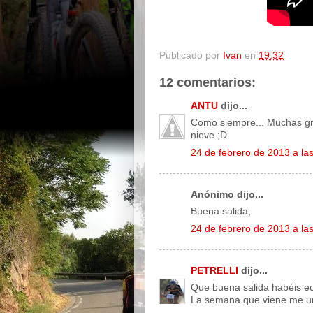
Publicado por
Ivan
en
19:32
12 comentarios:
ANTU
dijo...
Como siempre... Muchas grac
nieve ;D
24 de febrero de 2013 a la
Anónimo dijo...
Buena salida,
24 de febrero de 2013 a la
PETRELLI
dijo...
Que buena salida habéis ec
La semana que viene me uni