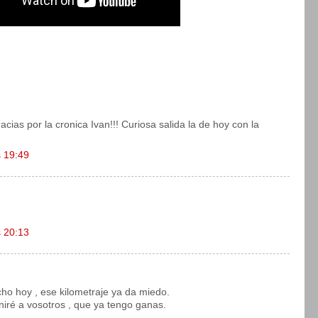
ias por la cronica Ivan!!! Curiosa salida la de hoy con la
s 19:49
s 20:13
ho hoy , ese kilometraje ya da miedo.
ré a vosotros , que ya tengo ganas.