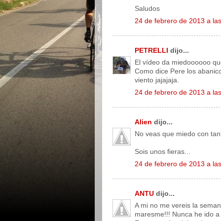
Saludos
24 de febrero de 2013 a la
PETRELLI
dijo...
El vídeo da miedoooooo qu
Como dice Pere los abanico
viento jajajaja.
24 de febrero de 2013 a la
Alien
dijo...
No veas que miedo con tanta 
Sois unos fieras...
24 de febrero de 2013 a la
ANTU
dijo...
A mi no me vereis la seman
maresme!!! Nunca he ido a u