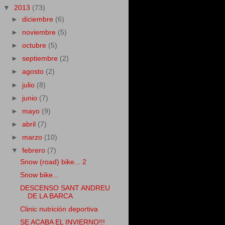
▼
2013
(73)
►
diciembre
(6)
►
noviembre
(5)
►
octubre
(5)
►
septiembre
(2)
►
agosto
(2)
►
julio
(8)
►
junio
(7)
►
mayo
(9)
►
abril
(7)
►
marzo
(10)
▼
febrero
(7)
Snow (road) bike... 2
Snow bike...
DESCENSO SANT ANDREU
DE LA BARCA
Clinic nutrición deportiva
SE ACABA EL INVIERNO!!!