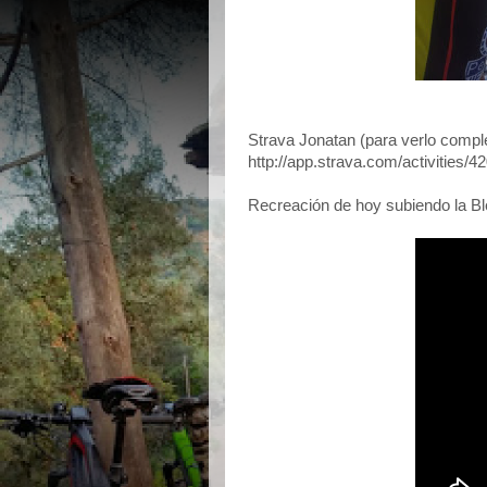
Strava Jonatan (para verlo comple
http://app.strava.com/activities/
Recreación de hoy subiendo la Bl