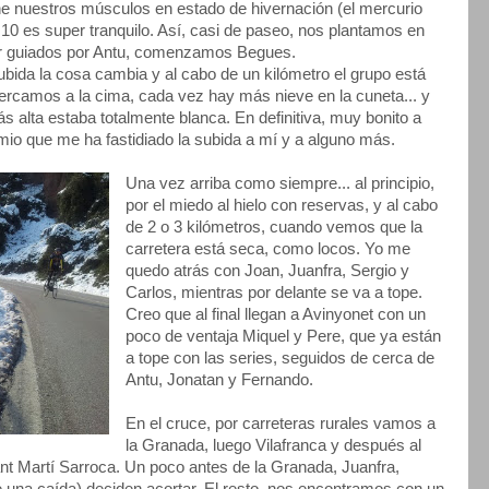
ene nuestros músculos en estado de hivernación (el mercurio
s 10 es super tranquilo. Así, casi de paseo, nos plantamos en
ar guiados por Antu, comenzamos Begues.
bida la cosa cambia y al cabo de un kilómetro el grupo está
ercamos a la cima, cada vez hay más nieve en la cuneta... y
ás alta estaba totalmente blanca. En definitiva, muy bonito a
mio que me ha fastidiado la subida a mí y a alguno más.
Una vez arriba como siempre... al principio,
por el miedo al hielo con reservas, y al cabo
de 2 o 3 kilómetros, cuando vemos que la
carretera está seca, como locos. Yo me
quedo atrás con Joan, Juanfra, Sergio y
Carlos, mientras por delante se va a tope.
Creo que al final llegan a Avinyonet con un
poco de ventaja Miquel y Pere, que ya están
a tope con las series, seguidos de cerca de
Antu, Jonatan y Fernando.
En el cruce, por carreteras rurales vamos a
la Granada, luego Vilafranca y después al
nt Martí Sarroca. Un poco antes de la Granada, Juanfra,