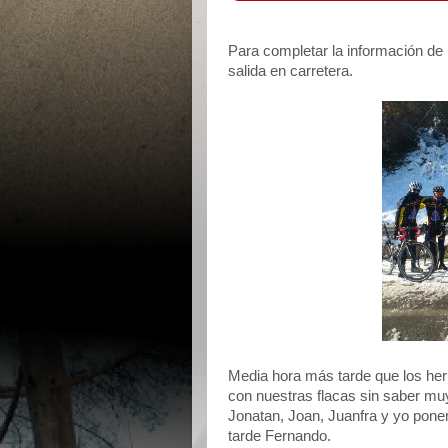
Para completar la información de 
salida en carretera.
Media hora más tarde que los her
con nuestras flacas sin saber mu
Jonatan, Joan, Juanfra y yo pon
tarde Fernando.