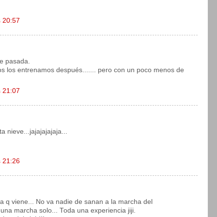
s 20:57
e pasada.
s los entrenamos después....... pero con un poco menos de
s 21:07
nieve...jajajajajaja...
s 21:26
a q viene... No va nadie de sanan a la marcha del
na marcha solo... Toda una experiencia jiji.