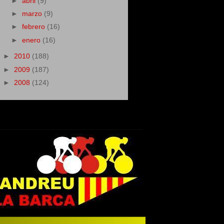
►
abril
(9)
►
marzo
(9)
►
febrero
(16)
►
enero
(16)
►
2010
(188)
►
2009
(187)
►
2008
(124)