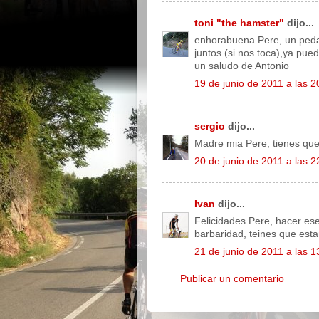
toni "the hamster"
dijo...
enhorabuena Pere, un peda
juntos (si nos toca),ya pu
un saludo de Antonio
19 de junio de 2011 a las 2
sergio
dijo...
Madre mia Pere, tienes que 
20 de junio de 2011 a las 2
Ivan
dijo...
Felicidades Pere, hacer es
barbaridad, teines que esta
21 de junio de 2011 a las 1
Publicar un comentario