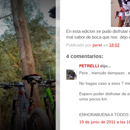
En esta edicion se pudo disfrutar 
mal sabor de boca que nos dejo 
Publicado por
peret
en
18:02
4 comentarios:
PETRELLI
dijo...
Pere , menudo tiempazo , e
No hagas caso a esos 7 min
Espero poder disfrutar de e
unos pocos km .
ENHORABUENA A TODOS !!
19 de junio de 2011 a las 1