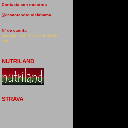
Contacta con nosotros
ccsantandreudelabarca
Nº de cuenta
OpenBank -
ES57 0073 0100 5405 0564
3458
NUTRILAND
STRAVA