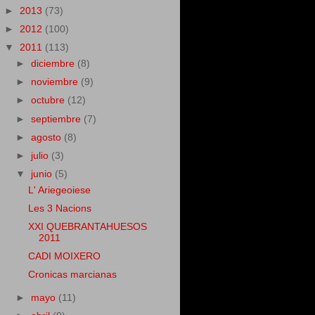
►
2013
(73)
►
2012
(100)
▼
2011
(113)
►
diciembre
(8)
►
noviembre
(9)
►
octubre
(12)
►
septiembre
(7)
►
agosto
(8)
►
julio
(3)
▼
junio
(5)
L' Ariegeoiese
Les 3 Nacions
XXI QUEBRANTAHUESOS
2011
CADI MOIXERO
Cronicas marcianas
►
mayo
(11)